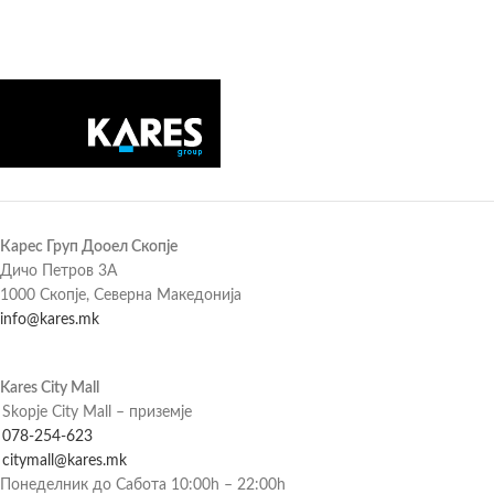
Карес Груп Дооел Скопје
Дичо Петров 3А
1000 Скопје, Северна Македонија
info@kares.mk
Kares City Mall
Skopje City Mall – приземје
078-254-623
citymall@kares.mk
Понеделник до Сабота 10:00h – 22:00h