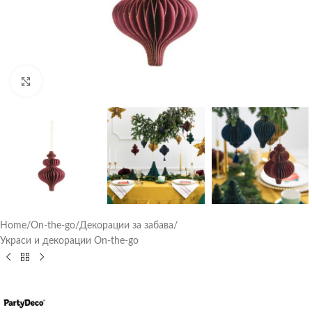
Click to enlarge
Home
/
On-the-go
/
Декорации за забава
/
Украси и декорации On-the-go