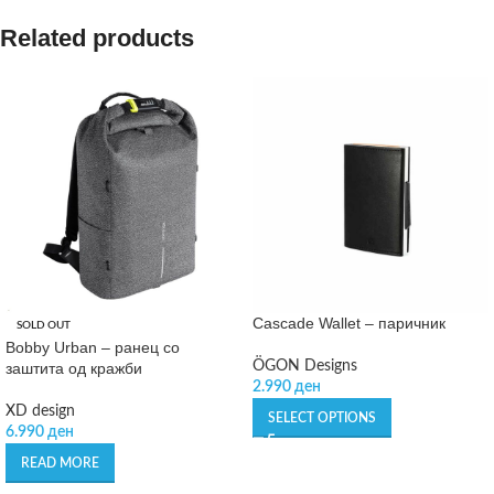
Related products
Cascade Wallet – паричник
SOLD OUT
Bobby Urban – ранец со
ÖGON Designs
заштита од кражби
2.990
ден
XD design
SELECT OPTIONS
6.990
ден
READ MORE