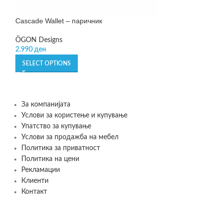
Cascade Wallet – паричник
Leo – сад за ск
ÖGON Designs
BergHOFF
2.990
ден
1.190
ден
SELECT OPTIONS
ADD TO CART
За компанијата
Услови за користење и купување
Упатство за купување
Услови за продажба на мебел
Политика за приватност
Политика на цени
Рекламации
Клиенти
Контакт