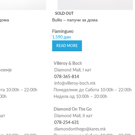
SOLD OUT
 дома
Bullis – папучи за дома
Flamingueo
1.590
ден
READ MORE
Villeroy & Boch
риземје
Diamond Mall, I кат
078-365-814
info@villeroy-boch.mk
та 10:00h – 22:00h
Понеделник до Сабота 10:00h – 22:00h
:00h
Недела од 10:00h – 20:00h
Diamond On The Go
кат
Diamond Mall, II кат
078-254-631
diamondonthego@kares.mk