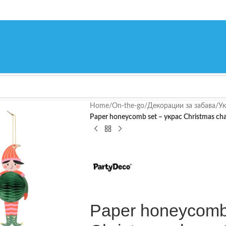
Home
/
On-the-go
/
Декорации за забава
/
Ук
Paper honeycomb set – украс Christmas cha
Paper honeycomb 