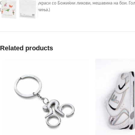
Сет од 5 хартиени украси со Божиќни ликови, мешавина на бои. Гол
(1 пакување / 5 парчиња.)
Related products