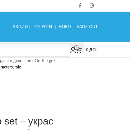
АКЦИИ
|
ПОПУСТИ
|
НОВО
|
FADE-OUT
0
ДЕН
раси и декорации On-the-go
/
racters, mix
set – украс