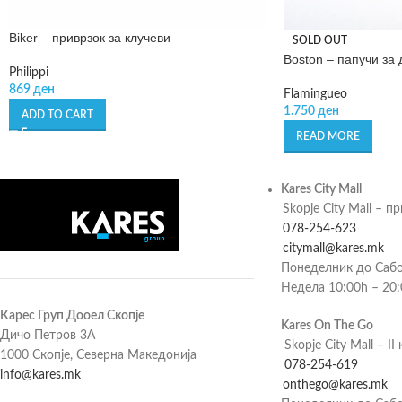
Biker – приврзок за клучеви
SOLD OUT
Boston – папучи за
Philippi
869
ден
Flamingueo
1.750
ден
ADD TO CART
READ MORE
Kares City Mall
Skopje City Mall – п
078-254-623
citymall@kares.mk
Понеделник до Сабо
Недела 10:00h – 20
Карес Груп Дооел Скопје
Kares On The Go
Дичо Петров 3А
Skopje City Mall – II 
1000 Скопје, Северна Македонија
078-254-619
info@kares.mk
onthego@kares.mk