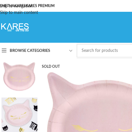
ОЧЕТНА
Skip to navigation
KARES
KARES PREMIUM
Skip to main content
BROWSE CATEGORIES
SOLD OUT