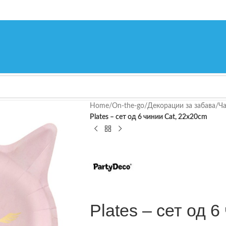
Home
/
On-the-go
/
Декорации за забава
/
Ча
Plates – сет од 6 чинии Cat, 22x20cm
Plates – сет од 