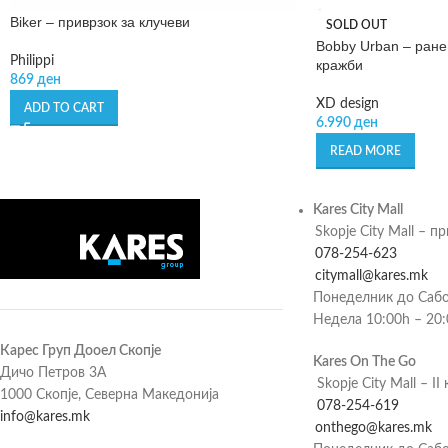
Biker – приврзок за клучеви
SOLD OUT
Bobby Urban – ране
Philippi
кражби
869
ден
XD design
ADD TO CART
6.990
ден
READ MORE
Kares City Mall
Skopje City Mall – п
078-254-623
citymall@kares.mk
Понеделник до Сабо
Недела 10:00h – 20
Карес Груп Дооел Скопје
Kares On The Go
Дичо Петров 3А
Skopje City Mall – II 
1000 Скопје, Северна Македонија
078-254-619
info@kares.mk
onthego@kares.mk