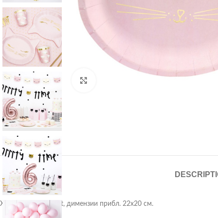
Click to enlarge
DESCRIPT
Хартиени чинии Cat, димензии прибл. 22х20 см.