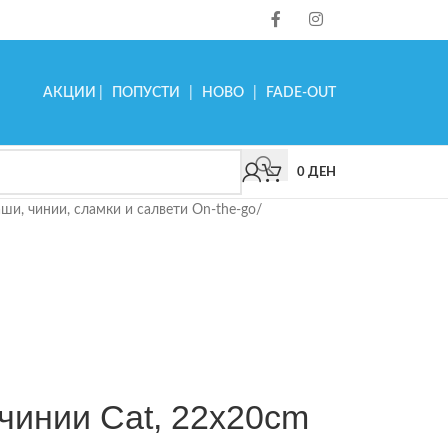
АКЦИИ
|
ПОПУСТИ
|
НОВО
|
FADE-OUT
0
ДЕН
ши, чинии, сламки и салвети On-the-go
/
6 чинии Cat, 22x20cm