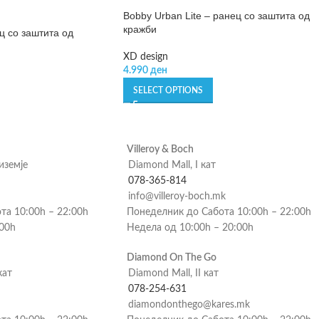
Bobby Urban Lite – ранец со заштита од
кражби
ц со заштита од
XD design
4.990
ден
SELECT OPTIONS
Villeroy & Boch
риземје
Diamond Mall, I кат
078-365-814
info@villeroy-boch.mk
та 10:00h – 22:00h
Понеделник до Сабота 10:00h – 22:00h
:00h
Недела од 10:00h – 20:00h
Diamond On The Go
кат
Diamond Mall, II кат
078-254-631
diamondonthego@kares.mk