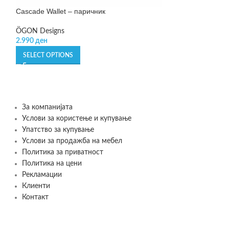
Cascade Wallet – паричник
Leo – сад за ск
ÖGON Designs
BergHOFF
2.990
ден
1.190
ден
SELECT OPTIONS
ADD TO CART
За компанијата
Услови за користење и купување
Упатство за купување
Услови за продажба на мебел
Политика за приватност
Политика на цени
Рекламации
Клиенти
Контакт