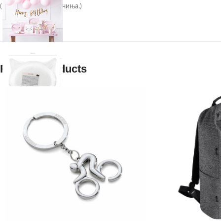
(1 пакување / 6 парчиња.)
Related products