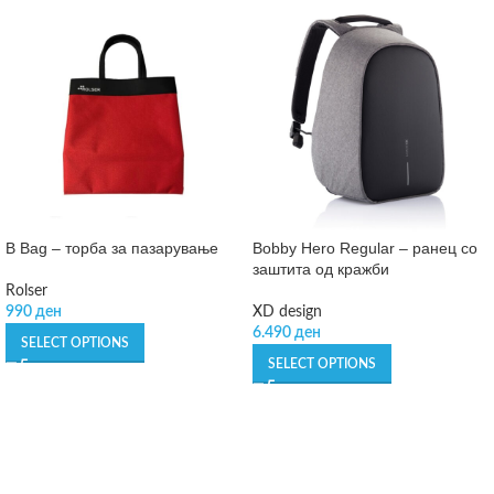
B Bag – торба за пазарување
Bobby Hero Regular – ранец со
заштита од кражби
Rolser
990
ден
XD design
6.490
ден
SELECT OPTIONS
SELECT OPTIONS