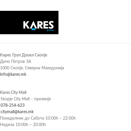
Карес Груп Дооел Скопје
Дичо Петров 3А
1000 Скопје, Северна Македонија
info@kares.mk
Kares City Mall
Skopje City Mall – приземје
078-254-623
citymall@kares.mk
Понеделник до Сабота 10:00h – 22:00h
Недела 10:00h – 20:00h