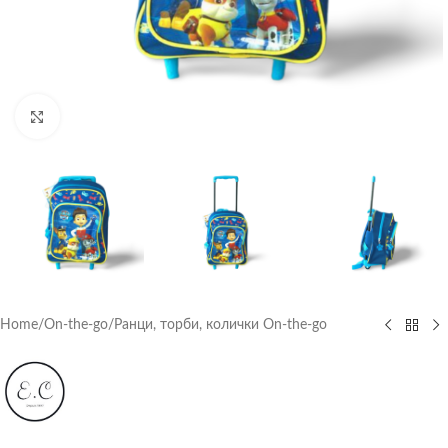
Click to enlarge
Home
/
On-the-go
/
Ранци, торби, колички On-the-go