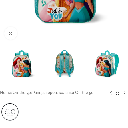
Click to enlarge
Home
/
On-the-go
/
Ранци, торби, колички On-the-go