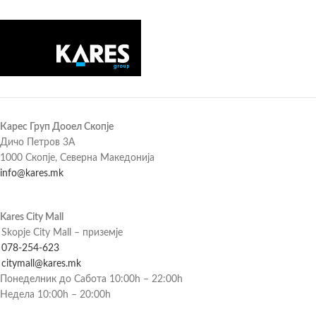
Карес Груп Дооел Скопје
Дичо Петров 3А
1000 Скопје, Северна Македонија
info@kares.mk
Kares City Mall
Skopje City Mall – приземје
078-254-623
citymall@kares.mk
Понеделник до Сабота 10:00h – 22:00h
Недела 10:00h – 20:00h