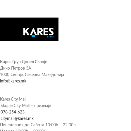
Карес Груп Дооел Скопје
Дичо Петров 3А
1000 Скопје, Северна Македонија
info@kares.mk
Kares City Mall
Skopje City Mall – приземје
078-254-623
citymall@kares.mk
Понеделник до Сабота 10:00h – 22:00h