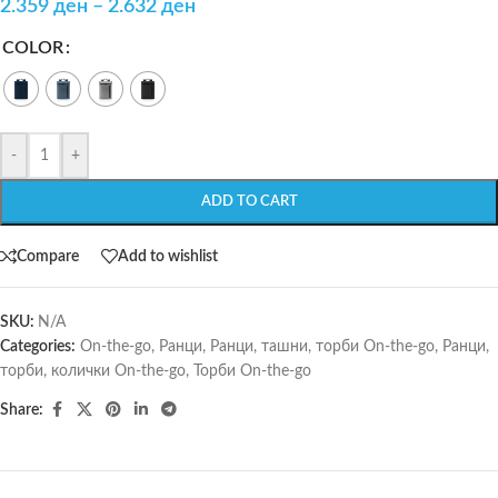
2.359
ден
–
2.632
ден
COLOR
-
+
ADD TO CART
Compare
Add to wishlist
SKU:
N/A
Categories:
On-the-go
,
Ранци
,
Ранци, ташни, торби On-the-go
,
Ранци,
торби, колички On-the-go
,
Торби On-the-go
Share: