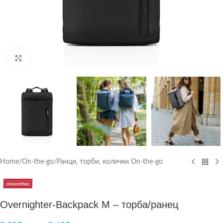
Click to enlarge
Home
/
On-the-go
/
Ранци, торби, колички On-the-go
Overnighter-Backpack M – торба/ранец