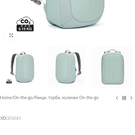
Click to enlarge
Home
/
On-the-go
/
Ранци, торби, колички On-the-go