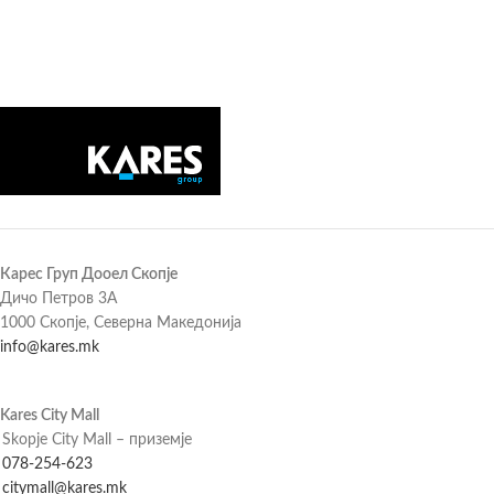
Карес Груп Дооел Скопје
Дичо Петров 3А
1000 Скопје, Северна Македонија
info@kares.mk
Kares City Mall
Skopje City Mall – приземје
078-254-623
citymall@kares.mk