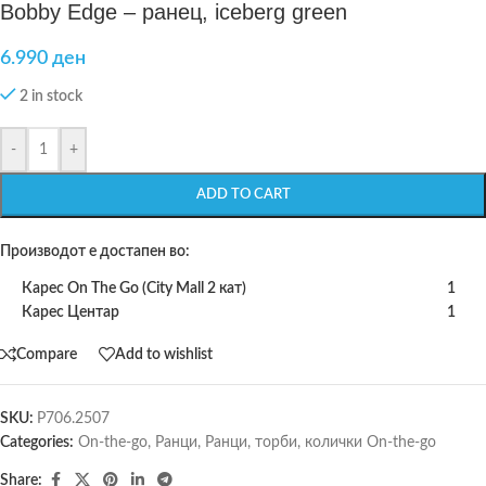
Bobby Edge – ранец, iceberg green
6.990
ден
2 in stock
-
+
ADD TO CART
Производот е достапен во:
Карес On The Go (City Mall 2 кат)
1
Карес Центар
1
Compare
Add to wishlist
SKU:
P706.2507
Categories:
On-the-go
,
Ранци
,
Ранци, торби, колички On-the-go
Share: