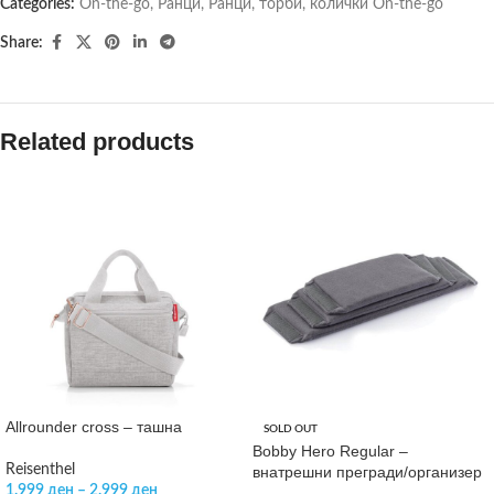
Categories:
On-the-go
,
Ранци
,
Ранци, торби, колички On-the-go
Share:
Related products
Allrounder cross – ташна
SOLD OUT
Bobby Hero Regular –
Reisenthel
внатрешни прегради/организер
1.999
ден
–
2.999
ден