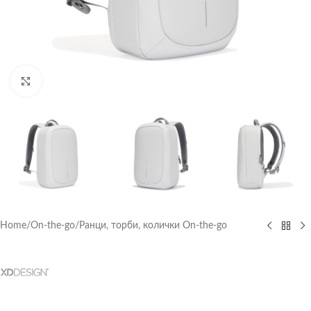
Click to enlarge
Home
/
On-the-go
/
Ранци, торби, колички On-the-go