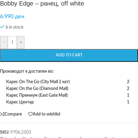
Bobby Edge – ранец, off white
6.990
ден
6 in stock
-
+
ADD TO CART
Производот е достапен во:
Карес On The Go (City Mall 2 кат)
2
Карес On the Go (Diamond Mall)
2
Карес Премиум (East Gate Mall)
1
Карес Центар
1
Compare
Add to wishlist
SKU:
P706.2503