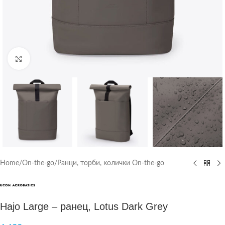
Click to enlarge
Home
/
On-the-go
/
Ранци, торби, колички On-the-go
Hajo Large – ранец, Lotus Dark Grey