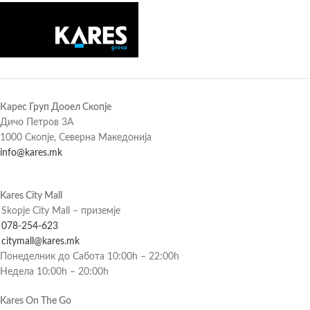
Карес Груп Дооел Скопје
Дичо Петров 3А
1000 Скопје, Северна Македонија
info@kares.mk
Kares City Mall
Skopje City Mall – приземје
078-254-623
citymall@kares.mk
Понеделник до Сабота 10:00h – 22:00h
Недела 10:00h – 20:00h
Kares On The Go