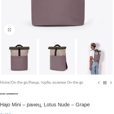
Click to enlarge
Home
/
On-the-go
/
Ранци, торби, колички On-the-go
Hajo Mini – ранец, Lotus Nude – Grape