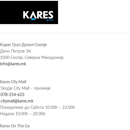
Карес Груп Дооел Скопје
Дичо Петров 3А
1000 Скопје, Северна Македонија
info@kares.mk
Kares City Mall
Skopje City Mall – приземје
078-254-623
citymall@kares.mk
Понеделник до Сабота 10:00h – 22:00h
Недела 10:00h – 20:00h
Kares On The Go