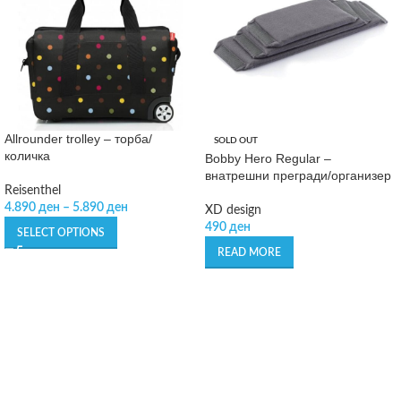
Allrounder trolley – торба/
SOLD OUT
количка
Bobby Hero Regular –
внатрешни прегради/организер
Reisenthel
4.890
ден
–
5.890
ден
XD design
490
ден
SELECT OPTIONS
READ MORE