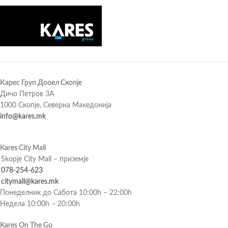
Карес Груп Дооел Скопје
Дичо Петров 3А
1000 Скопје, Северна Македонија
info@kares.mk
Kares City Mall
Skopje City Mall – приземје
078-254-623
citymall@kares.mk
Понеделник до Сабота 10:00h – 22:00h
Недела 10:00h – 20:00h
Kares On The Go