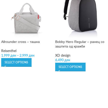
Allrounder cross – ташна
Bobby Hero Regular – ранец со
заштита од кражби
Reisenthel
1.999
ден
–
2.999
ден
XD design
6.490
ден
SELECT OPTIONS
SELECT OPTIONS