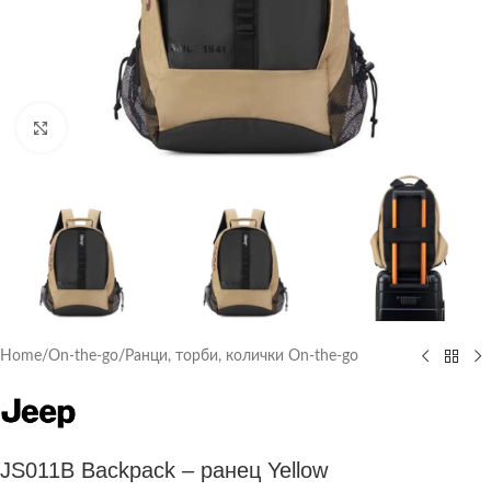
Click to enlarge
Home
/
On-the-go
/
Ранци, торби, колички On-the-go
JS011B Backpack – ранец Yellow