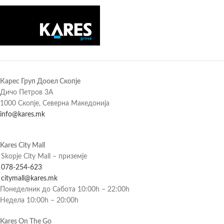
Карес Груп Дооел Скопје
Дичо Петров 3А
1000 Скопје, Северна Македонија
info@kares.mk
Kares City Mall
Skopje City Mall – приземје
078-254-623
citymall@kares.mk
Понеделник до Сабота 10:00h – 22:00h
Недела 10:00h – 20:00h
Kares On The Go