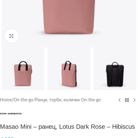
Click to enlarge
Home
/
On-the-go
/
Ранци, торби, колички On-the-go
Masao Mini – ранец, Lotus Dark Rose – Hibiscus