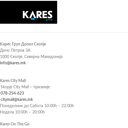
Карес Груп Дооел Скопје
Дичо Петров 3А
1000 Скопје, Северна Македонија
info@kares.mk
Kares City Mall
Skopje City Mall – приземје
078-254-623
citymall@kares.mk
Понеделник до Сабота 10:00h – 22:00h
Недела 10:00h – 20:00h
Kares On The Go