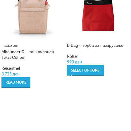
B Bag – торба за пазарување
SOLD OUT
Allrounder R – ташна/ранец
Rolser
Twist Coffee
990
ден
Reisenthel
SELECT OPTIONS
3.725
ден
READ MORE