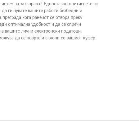
систем за затворање! Едноставно притиснете ги
а да ги чувате вашите работи безбедни и
 преграда кога ранецот се отвора преку
беди оптимална удобност и да се спречи
 на вашите лични електронски податоци.
ожува да се поврзе и вклопи со вашиот куфер.