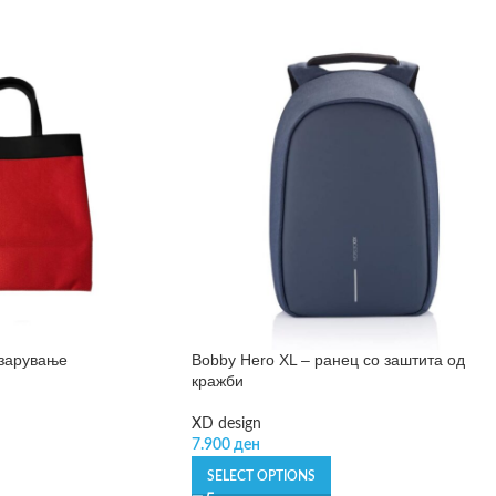
азарување
Bobby Hero XL – ранец со заштита од
кражби
XD design
7.900
ден
SELECT OPTIONS