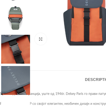
Click to enlarge
DESCRIPT
Произведени во Франција, уште од 1946г. Delsey Paris го прави пат
Ранецот SECURFLAP со својот елегантен, необичен дизајн и конструк