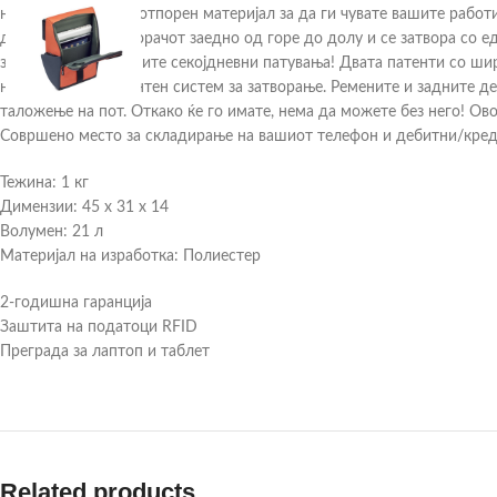
направени од водоотпорен материјал за да ги чувате вашите рабо
двата дела на затворачот заедно од горе до долу и се затвора со е
заштитени при вашите секојдневни патувања! Двата патенти со шир
неговиот интелигентен систем за затворање. Ремените и задните д
таложење на пот. Откако ќе го имате, нема да можете без него! Ов
Совршено место за складирање на вашиот телефон и дебитни/креди
Тежина: 1 кг
Димензии: 45 x 31 x 14
Волумен: 21 л
Материјал на изработка: Полиестер
2-годишна гаранција
Заштита на податоци RFID
Преграда за лаптоп и таблет
Related products