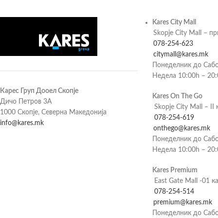
Kares City Mall
Skopje City Mall – п
078-254-623
citymall@kares.mk
Понеделник до Сабо
Недела 10:00h – 20
Карес Груп Дооел Скопје
Kares On The Go
Дичо Петров 3А
Skopje City Mall – II 
1000 Скопје, Северна Македонија
078-254-619
info@kares.mk
onthego@kares.mk
Понеделник до Сабо
Недела 10:00h – 20
Kares Premium
East Gate Mall -01 к
078-254-514
premium@kares.mk
Понеделник до Сабо