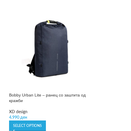
Bobby Urban Lite – ранец со заштита од
Multicase – несе
кражби
Reisenthel
XD design
790
ден
–
990
де
4.990
ден
SELECT OPTIONS
SELECT OPTIONS