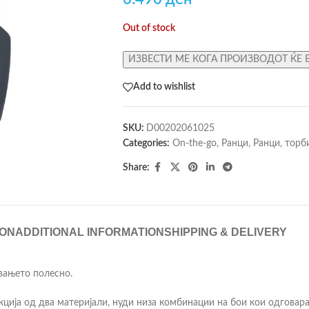
Out of stock
ИЗВЕСТИ МЕ КОГА ПРОИЗВОДОТ ЌЕ 
Add to wishlist
SKU:
D00202061025
Categories:
On-the-go
,
Ранци
,
Ранци, торб
Share:
ION
ADDITIONAL INFORMATION
SHIPPING & DELIVERY
увањето полесно.
ција од два материјали, нуди низа комбинации на бои кои одговараа