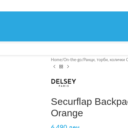
Home
/
On-the-go
/
Ранци, торби, колички 
Securflap Backpa
Orange
6.490
ден