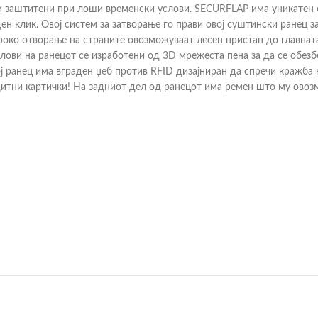
ти заштитени при лоши временски услови. SECURFLAP има уникатен 
ден клик. Овој систем за затворање го прави овој суштински ранец з
око отворање на страните овозможуваат лесен пристап до главната
елови на ранецот се изработени од 3D мрежеста пена за да се обез
ој ранец има вграден џеб против RFID дизајниран да спречи кражба
тни картички! На задниот дел од ранецот има ремен што му овозм