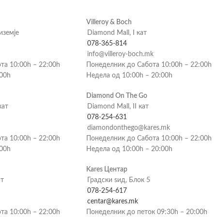
Villeroy & Boch
риземје
Diamond Mall, I кат
078-365-814
info@villeroy-boch.mk
та 10:00h – 22:00h
Понеделник до Сабота 10:00h – 22:00h
:00h
Недела од 10:00h – 20:00h
Diamond On The Go
кат
Diamond Mall, II кат
078-254-631
diamondonthego@kares.mk
та 10:00h – 22:00h
Понеделник до Сабота 10:00h – 22:00h
:00h
Недела од 10:00h – 20:00h
Kares Центар
ат
Градски ѕид, Блок 5
078-254-617
centar@kares.mk
та 10:00h – 22:00h
Понеделник до петок 09:30h – 20:00h