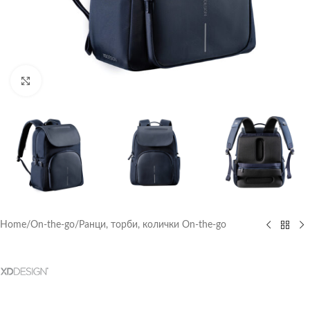
Click to enlarge
Home
/
On-the-go
/
Ранци, торби, колички On-the-go