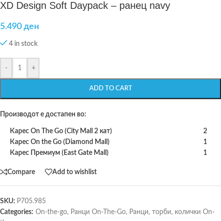
XD Design Soft Daypack – ранец navy
5.490
ден
4 in stock
-
+
ADD TO CART
Производот е достапен во:
Карес On The Go (City Mall 2 кат)
2
Карес On the Go (Diamond Mall)
1
Карес Премиум (East Gate Mall)
1
Compare
Add to wishlist
SKU:
P705.985
Categories:
On-the-go
,
Ранци On-The-Go
,
Ранци, торби, колички On-