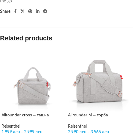
the-go
Share:
Related products
Allrounder cross – ташна
Allrounder M – торба
Reisenthel
Reisenthel
1.999
ден
–
2.999
ден
2.990
ден
–
3.565
ден