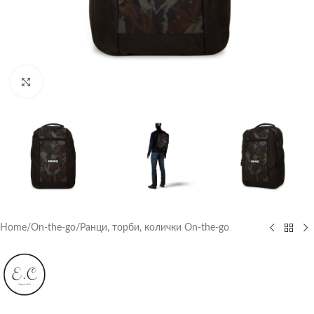
Click to enlarge
Home
/
On-the-go
/
Ранци, торби, колички On-the-go