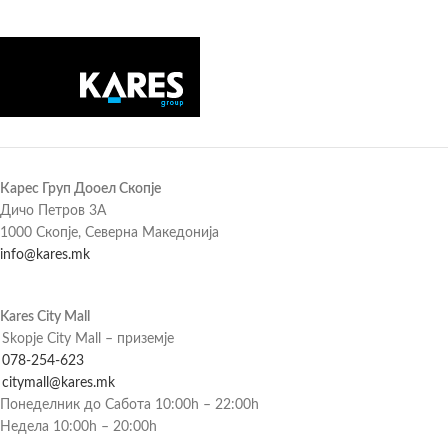
Карес Груп Дооел Скопје
Дичо Петров 3А
1000 Скопје, Северна Македонија
info@kares.mk
Kares City Mall
Skopje City Mall – приземје
078-254-623
citymall@kares.mk
Понеделник до Сабота 10:00h – 22:00h
Недела 10:00h – 20:00h