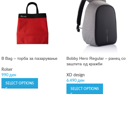
B Bag – торба за пазарување
Bobby Hero Regular – ранец со
заштита од кражби
Rolser
990
ден
XD design
6.490
ден
SELECT OPTIONS
SELECT OPTIONS