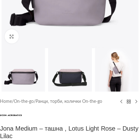
Click to enlarge
Home
/
On-the-go
/
Ранци, торби, колички On-the-go
Jona Medium – ташна , Lotus Light Rose – Dusty
Lilac