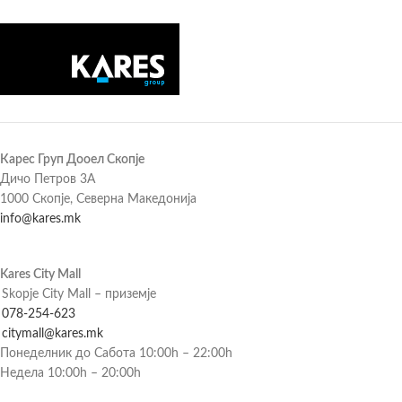
Карес Груп Дооел Скопје
Дичо Петров 3А
1000 Скопје, Северна Македонија
info@kares.mk
Kares City Mall
Skopje City Mall – приземје
078-254-623
citymall@kares.mk
Понеделник до Сабота 10:00h – 22:00h
Недела 10:00h – 20:00h