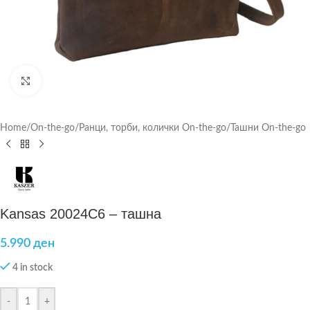
Click to enlarge
Home
/
On-the-go
/
Ранци, торби, колички On-the-go
/
Ташни On-the-go
Kansas 20024C6 – ташна
5.990
ден
4 in stock
-
+