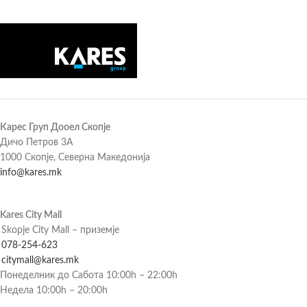
Карес Груп Дооел Скопје
Дичо Петров 3А
1000 Скопје, Северна Македонија
info@kares.mk
Kares City Mall
Skopje City Mall – приземје
078-254-623
citymall@kares.mk
Понеделник до Сабота 10:00h – 22:00h
Недела 10:00h – 20:00h