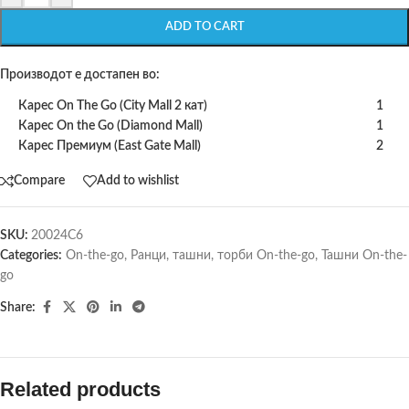
ADD TO CART
Производот е достапен во:
Карес On The Go (City Mall 2 кат)
1
Карес On the Go (Diamond Mall)
1
Карес Премиум (East Gate Mall)
2
Compare
Add to wishlist
SKU:
20024C6
Categories:
On-the-go
,
Ранци, ташни, торби On-the-go
,
Ташни On-the-
go
Share:
Related products