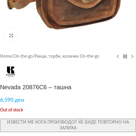
Click to enlarge
Home
/
On-the-go
/
Ранци, торби, колички On-the-go
Nevada 20876C6 – ташна
6.590
ден
Out of stock
ИЗВЕСТИ МЕ КОГА ПРОИЗВОДОТ ЌЕ БИДЕ ПОВТОРНО НА
ЗАЛИХА