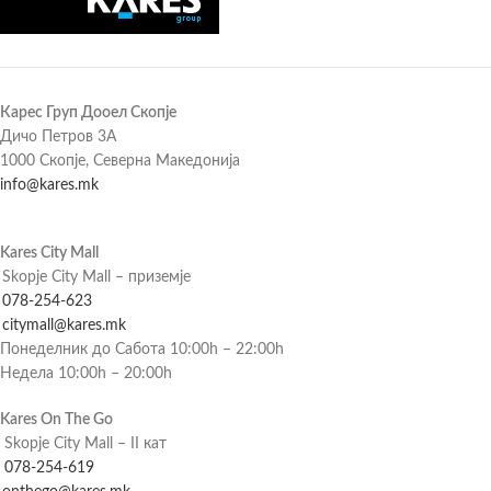
Карес Груп Дооел Скопје
Дичо Петров 3А
1000 Скопје, Северна Македонија
info@kares.mk
Kares City Mall
Skopje City Mall – приземје
078-254-623
citymall@kares.mk
Понеделник до Сабота 10:00h – 22:00h
Недела 10:00h – 20:00h
Kares On The Go
Skopje City Mall – II кат
078-254-619