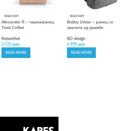
SOLD OUT
SOLD OUT
Allrounder R – ташна/ранец
Bobby Urban – ранец со
Twist Coffee
заштита од кражби
Reisenthel
XD design
3.725
ден
6.990
ден
READ MORE
READ MORE