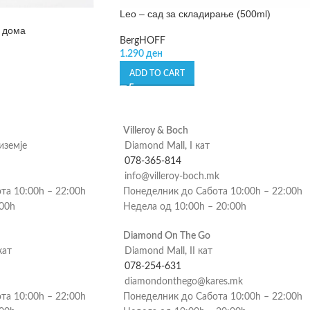
Leo – сад за складирање (500ml)
 дома
BergHOFF
1.290
ден
ADD TO CART
Villeroy & Boch
риземје
Diamond Mall, I кат
078-365-814
info@villeroy-boch.mk
та 10:00h – 22:00h
Понеделник до Сабота 10:00h – 22:00h
:00h
Недела од 10:00h – 20:00h
Diamond On The Go
кат
Diamond Mall, II кат
078-254-631
diamondonthego@kares.mk
та 10:00h – 22:00h
Понеделник до Сабота 10:00h – 22:00h