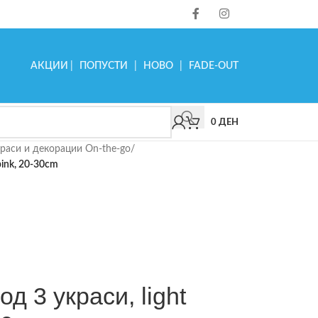
АКЦИИ
|
ПОПУСТИ
|
НОВО
|
FADE-OUT
0
ДЕН
раси и декорации On-the-go
/
 pink, 20-30cm
од 3 украси, light