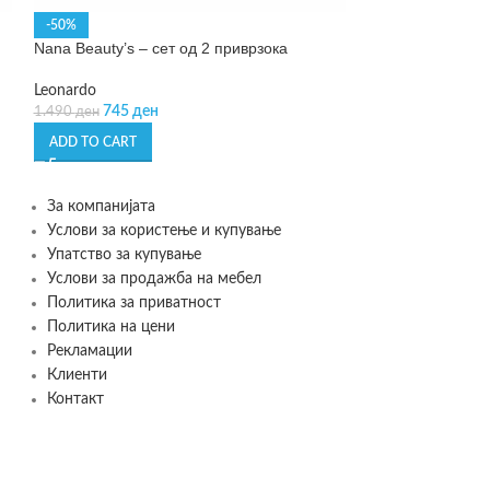
-50%
SOLD OUT
Nana Beauty’s – сет од 2 приврзока
Paulis – папучи 
Leonardo
Flamingueo
745
ден
1.590
ден
1.490
ден
ADD TO CART
READ MORE
За компанијата
Услови за користење и купување
Упатство за купување
Услови за продажба на мебел
Политика за приватност
Политика на цени
Рекламации
Клиенти
Контакт