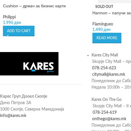
Cushion – држач за бизнис карти
SOLD OUT
Harmon – папучи за
Philippi
1.996
ден
Flamingueo
1.490
ден
ADD TO CART
READ MORE
Kares City Mall
Skopje City Mall – п
078-254-623
citymall@kares.mk
Понеделник до Сабо
Недела 10:00h – 20
Карес Груп Дооел Скопје
Kares On The Go
Дичо Петров 3А
Skopje City Mall – II 
1000 Скопје, Северна Македонија
078-254-619
info@kares.mk
onthego@kares.mk
Понеделник до Сабо