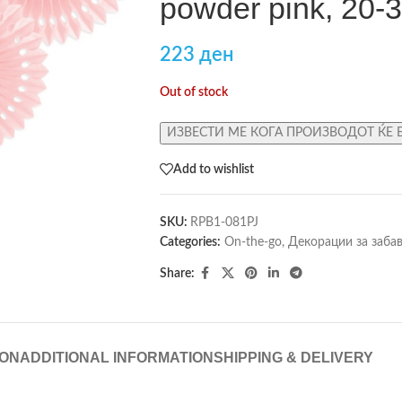
powder pink, 20-
223
ден
Out of stock
ИЗВЕСТИ МЕ КОГА ПРОИЗВОДОТ ЌЕ 
Add to wishlist
SKU:
RPB1-081PJ
Categories:
On-the-go
,
Декорации за заба
Share:
ION
ADDITIONAL INFORMATION
SHIPPING & DELIVERY