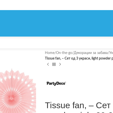
Home
/
On-the-go
/
Декорации за забава
/
Ук
Tissue fan, – Сет од 3 украси, light powder
Tissue fan, – Сет 