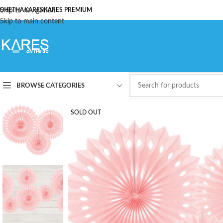
ОЧЕТНА
Skip to navigation
KARES
KARES PREMIUM
Skip to main content
BROWSE CATEGORIES
SOLD OUT