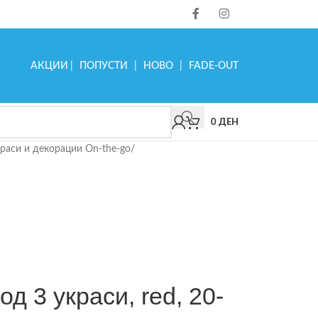
АКЦИИ
|
ПОПУСТИ
|
НОВО
|
FADE-OUT
0
ДЕН
раси и декорации On-the-go
/
од 3 украси, red, 20-