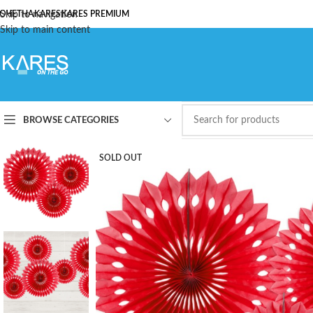
ОЧЕТНА
Skip to navigation
KARES
KARES PREMIUM
Skip to main content
BROWSE CATEGORIES
SOLD OUT