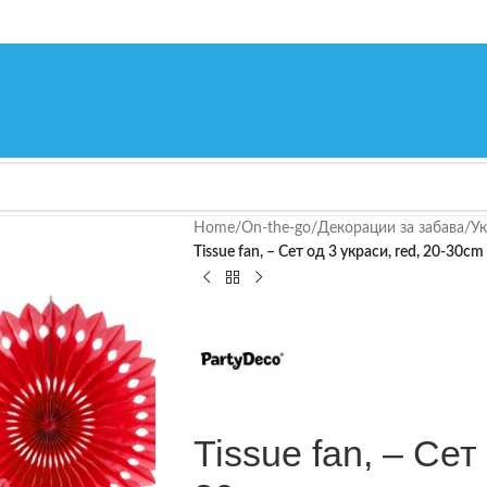
Home
/
On-the-go
/
Декорации за забава
/
Ук
Tissue fan, – Сет од 3 украси, red, 20-30cm
Tissue fan, – Сет 