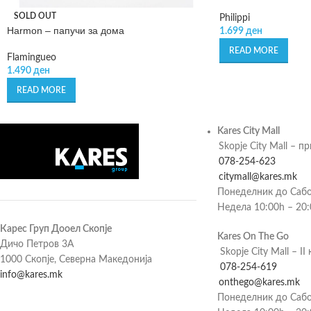
SOLD OUT
Philippi
Harmon – папучи за дома
1.699
ден
READ MORE
Flamingueo
1.490
ден
READ MORE
Kares City Mall
Skopje City Mall – п
078-254-623
citymall@kares.mk
Понеделник до Сабо
Недела 10:00h – 20
Карес Груп Дооел Скопје
Kares On The Go
Дичо Петров 3А
Skopje City Mall – II 
1000 Скопје, Северна Македонија
078-254-619
info@kares.mk
onthego@kares.mk
Понеделник до Сабо