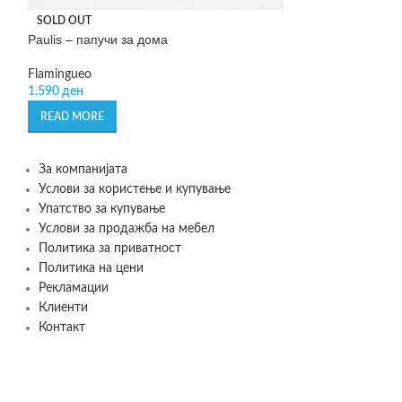
Rotkappchen – п
SOLD OUT
Paulis – папучи за дома
Philippi
999
ден
Flamingueo
1.590
ден
ADD TO CART
READ MORE
За компанијата
Услови за користење и купување
Упатство за купување
Услови за продажба на мебел
Политика за приватност
Политика на цени
Рекламации
Клиенти
Контакт