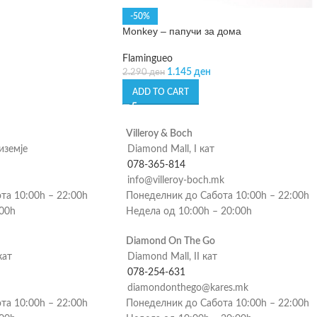
-50%
Monkey – папучи за дома
Flamingueo
1.145
ден
2.290
ден
ADD TO CART
Villeroy & Boch
риземје
Diamond Mall, I кат
078-365-814
info@villeroy-boch.mk
та 10:00h – 22:00h
Понеделник до Сабота 10:00h – 22:00h
:00h
Недела од 10:00h – 20:00h
Diamond On The Go
кат
Diamond Mall, II кат
078-254-631
diamondonthego@kares.mk
та 10:00h – 22:00h
Понеделник до Сабота 10:00h – 22:00h