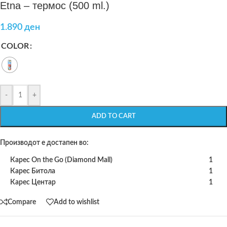
Etna – термос (500 ml.)
1.890
ден
COLOR
-
+
ADD TO CART
Производот е достапен во:
Карес On the Go (Diamond Mall)
1
Карес Битола
1
Карес Центар
1
Compare
Add to wishlist