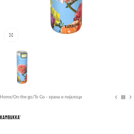
Click to enlarge
Home
/
On-the-go
/
To Go - храна и пијалоци