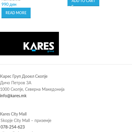
ADD TO CART
990
ден
READ MORE
Карес Груп Дооел Скопје
Дичо Петров 3А
1000 Скопје, Северна Македонија
info@kares.mk
Kares City Mall
Skopje City Mall – приземје
078-254-623