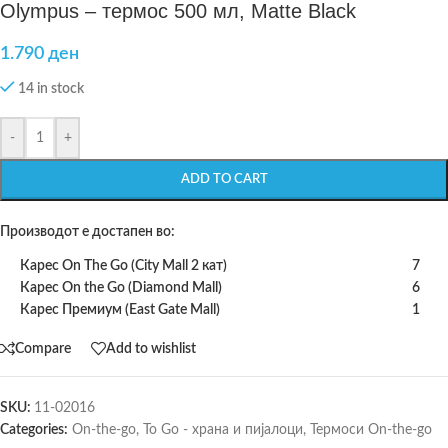
Olympus – термос 500 мл, Matte Black
1.790
ден
14 in stock
-
+
ADD TO CART
Производот е достапен во:
Карес On The Go (City Mall 2 кат)
7
Карес On the Go (Diamond Mall)
6
Карес Премиум (East Gate Mall)
1
Compare
Add to wishlist
SKU:
11-02016
Categories:
On-the-go
,
To Go - храна и пијалоци
,
Термоси On-the-go