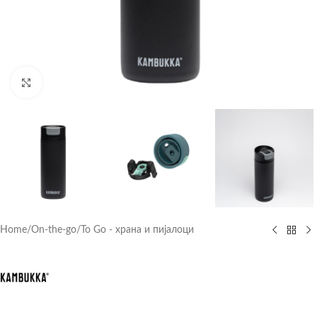
Click to enlarge
Home
/
On-the-go
/
To Go - храна и пијалоци