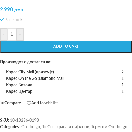
2.990
ден
5 in stock
-
+
ADD TO CART
Производот е достапен во:
Карес City Mall (приземје)
2
Карес On the Go (Diamond Mall)
1
Карес Битола
1
Карес Центар
1
Compare
Add to wishlist
SKU:
10-13236-0193
Categories:
On-the-go
,
To Go - храна и пијалоци
,
Термоси On-the-go