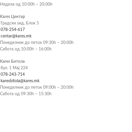
Недела од 10:00h – 20:00h
Kares Центар
Градски ѕид, Блок 5
078-254-617
centar@kares.mk
Понеделник до петок 09:30h – 20:00h
Сабота од 10:00h – 16:00h
Kares Битола
бул. 1 Мај 224
078-243-714
karesbitola@kares.mk
Понеделник до петок 09:00h – 20:00h
Сабота од 09:30h – 15:30h
За компанијата
Услови за користење и купување
Упатство за купување
Услови за продажба на мебел