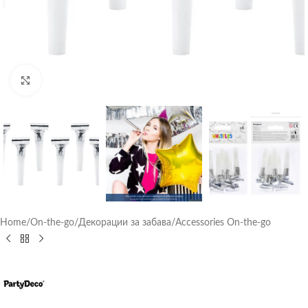
Click to enlarge
Home
/
On-the-go
/
Декорации за забава
/
Accessories On-the-go