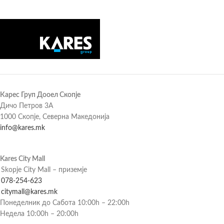
Карес Груп Дооел Скопје
Дичо Петров 3А
1000 Скопје, Северна Македонија
info@kares.mk
Kares City Mall
Skopje City Mall – приземје
078-254-623
citymall@kares.mk
Понеделник до Сабота 10:00h – 22:00h
Недела 10:00h – 20:00h