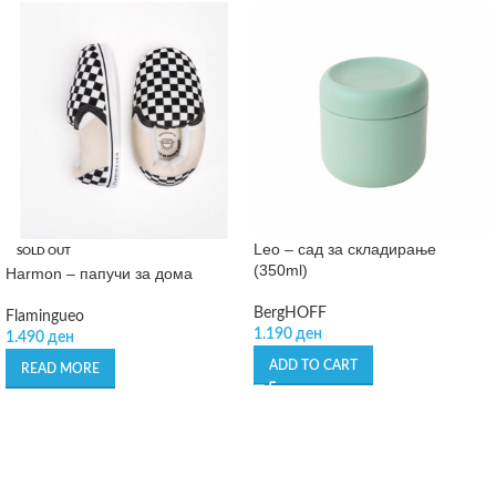
Leo – сад за складирање
SOLD OUT
(350ml)
Harmon – папучи за дома
BergHOFF
Flamingueo
1.190
ден
1.490
ден
ADD TO CART
READ MORE