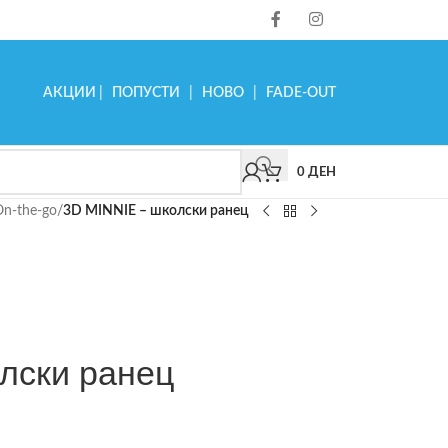
АКЦИИ
|
ПОПУСТИ
|
НОВО
|
FADE-OUT
0
ДЕН
On-the-go
/
3D MINNIE – школски ранец
лски ранец