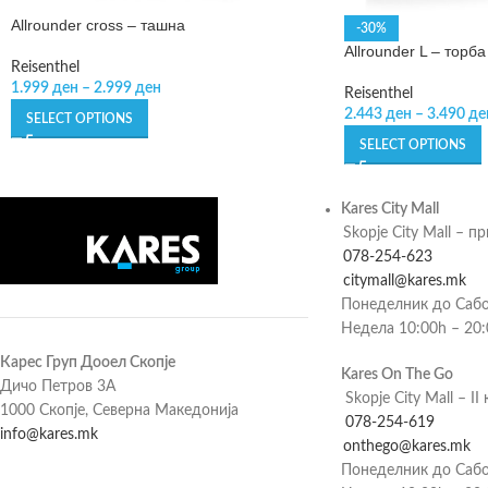
Allrounder cross – ташна
-30%
Allrounder L – торба
Reisenthel
1.999
ден
–
2.999
ден
Reisenthel
2.443
ден
–
3.490
де
SELECT OPTIONS
SELECT OPTIONS
Kares City Mall
Skopje City Mall – п
078-254-623
citymall@kares.mk
Понеделник до Сабо
Недела 10:00h – 20
Карес Груп Дооел Скопје
Kares On The Go
Дичо Петров 3А
Skopje City Mall – II 
1000 Скопје, Северна Македонија
078-254-619
info@kares.mk
onthego@kares.mk
Понеделник до Сабо