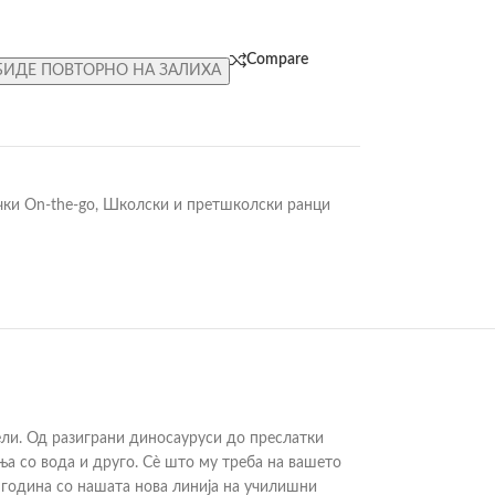
Compare
БИДЕ ПОВТОРНО НА ЗАЛИХА
чки On-the-go
,
Школски и претшколски ранци
ели. Од разиграни диносауруси до преслатки
ња со вода и друго. Сè што му треба на вашето
 година со нашата нова линија на училишни