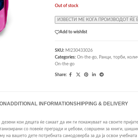
Out of stock
ИЗВЕСТИ МЕ КОГА ПРОИЗВОДОТ ЌЕ 
Add to wishlist
SKU:
MI230433026
Categories:
On-the-go
,
Ранци, торби, коли
On-the-go
Share:
ION
ADDITIONAL INFORMATION
SHIPPING & DELIVERY
дезени кои децата ќе сакаат да им ги покажуваат на своите пријат
рганизирани со повеќе прегради и џебови, совршени за книги, шиши
му на вашето дете потребната самодоверба за да ја освои учебната