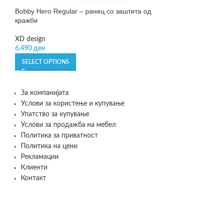
Bobby Hero Regular – ранец со заштита од
Bobby Hero Small
кражби
кражби
XD design
XD design
6.490
ден
5.990
ден
SELECT OPTIONS
SELECT OPTIONS
За компанијата
Услови за користење и купување
Упатство за купување
Услови за продажба на мебел
Политика за приватност
Политика на цени
Рекламации
Клиенти
Контакт