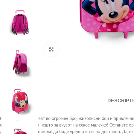
Click to enlarge
DESCRIPT
Нашите ранци доаѓаат во огромен број живописни бои и привлечни 
еднорози, имаме по нешто за вкусот на секое малечко! Останете о
дете за на училиште може да биде уредно и лесно достапно. Дајте 