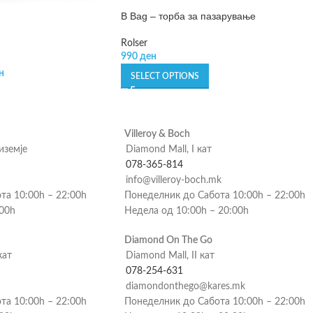
B Bag – торба за пазарување
Rolser
990
ден
н
SELECT OPTIONS
Villeroy & Boch
риземје
Diamond Mall, I кат
078-365-814
info@villeroy-boch.mk
та 10:00h – 22:00h
Понеделник до Сабота 10:00h – 22:00h
:00h
Недела од 10:00h – 20:00h
Diamond On The Go
кат
Diamond Mall, II кат
078-254-631
diamondonthego@kares.mk
та 10:00h – 22:00h
Понеделник до Сабота 10:00h – 22:00h