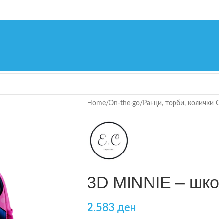
Home
/
On-the-go
/
Ранци, торби, колички 
3D MINNIE – шко
2.583
ден