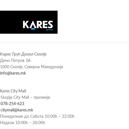
Карес Груп Дооел Скопје
Дичо Петров 3А
1000 Скопје, Северна Македонија
info@kares.mk
Kares City Mall
Skopje City Mall – приземје
078-254-623
citymall@kares.mk
Понеделник до Сабота 10:00h – 22:00h
Недела 10:00h – 20:00h