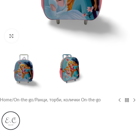
Click to enlarge
Home
/
On-the-go
/
Ранци, торби, колички On-the-go