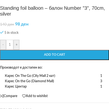
Standing foil balloon – балон Number ”3”, 70cm,
silver
98
ден
140
ден
5 in stock
-
+
ADD TO CART
Производот е достапен во:
Карес On The Go (City Mall 2 кат)
1
Карес On the Go (Diamond Mall)
3
Карес Центар
1
Compare
Add to wishlist