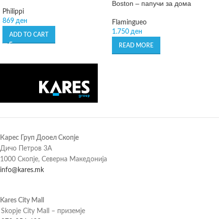
Boston – папучи за дома
Philippi
869
ден
Flamingueo
1.750
ден
ADD TO CART
READ MORE
Карес Груп Дооел Скопје
Дичо Петров 3А
1000 Скопје, Северна Македонија
info@kares.mk
Kares City Mall
Skopje City Mall – приземје