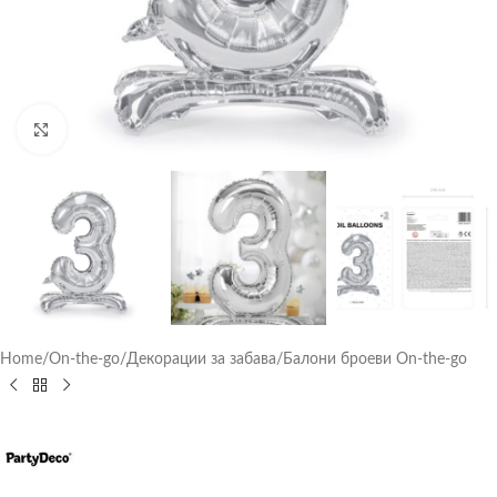
Click to enlarge
Home
/
On-the-go
/
Декорации за забава
/
Балони броеви On-the-go