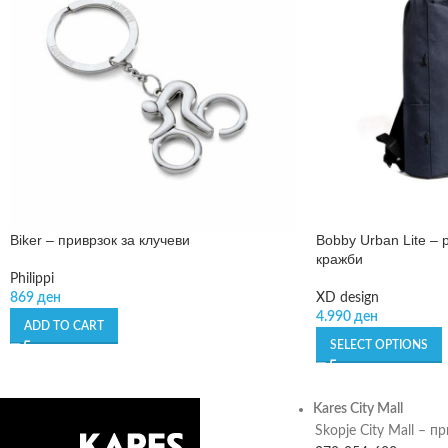
Biker – приврзок за клучеви
Bobby Urban Lite – 
кражби
Philippi
869
ден
XD design
4.990
ден
ADD TO CART
SELECT OPTIONS
Kares City Mall
Skopje City Mall – п