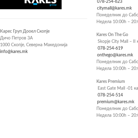
078-254-623
citymall@kares.mk
Понеделник до Сабо
Недела 10:00h – 20
Карес Груп Дооел Скопје
Kares On The Go
Дичо Петров 3А
Skopje City Mall – II 
1000 Скопје, Северна Македонија
078-254-619
info@kares.mk
onthego@kares.mk
Понеделник до Сабо
Недела 10:00h – 20
Kares Premium
East Gate Mall -01 к
078-254-514
premium@kares.mk
Понеделник до Сабо
Недела 10:00h – 20