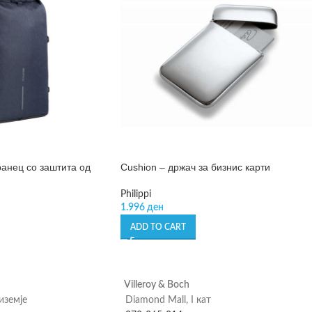
ранец со заштита од
Cushion – држач за бизнис карти
Philippi
1.996
ден
ADD TO CART
Villeroy & Boch
риземје
Diamond Mall, I кат