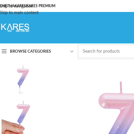
ОЧЕТНА
Skip to navigation
KARES
KARES PREMIUM
Skip to main content
BROWSE CATEGORIES