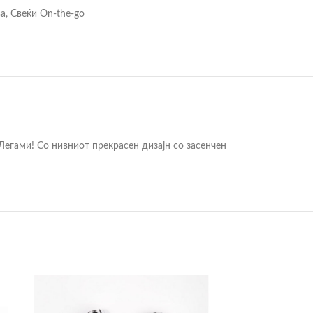
ва
,
Свеќи On-the-go
егами! Со нивниот прекрасен дизајн со засенчен