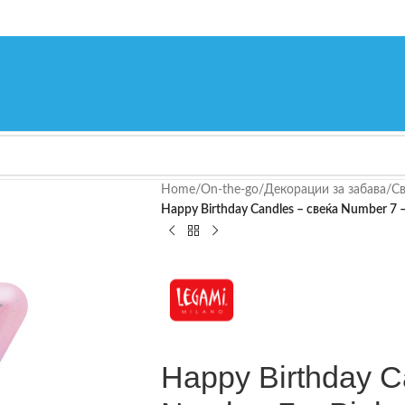
Home
/
On-the-go
/
Декорации за забава
/
Св
Happy Birthday Candles – свеќа Number 7 –
Happy Birthday C