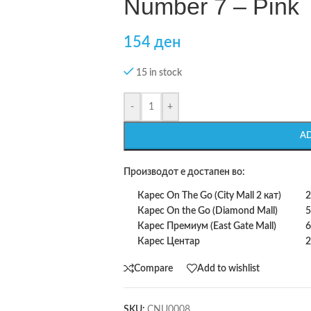
Number 7 – Pink
154
ден
15 in stock
-
+
A
Производот е достапен во:
Карес On The Go (City Mall 2 кат)
2
Карес On the Go (Diamond Mall)
5
Карес Премиум (East Gate Mall)
6
Карес Центар
2
Compare
Add to wishlist
SKU:
CNU0008