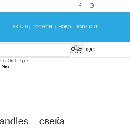
АКЦИИ
|
ПОПУСТИ
|
НОВО
|
FADE-OUT
0
ДЕН
еќи On-the-go
/
 Pink
andles – свеќа