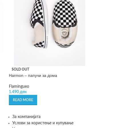
Leo – сет од 2 с
храна
BergHOFF
SOLD OUT
1.230
ден
Harmon – папучи за дома
ADD TO CART
Flamingueo
1.490
ден
READ MORE
За компанијата
Услови за користење и купување