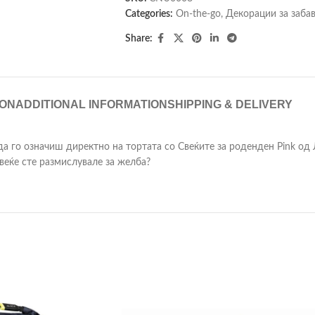
Categories:
On-the-go
,
Декорации за заба
Share:
ION
ADDITIONAL INFORMATION
SHIPPING & DELIVERY
 го означиш директно на тортата со Свеќите за роденден Pink од Л
 веќе сте размислувале за желба?