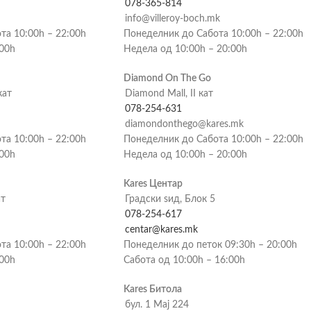
078-365-814
info@villeroy-boch.mk
та 10:00h – 22:00h
Понеделник до Сабота 10:00h – 22:00h
:00h
Недела од 10:00h – 20:00h
Diamond On The Go
кат
Diamond Mall, II кат
078-254-631
diamondonthego@kares.mk
та 10:00h – 22:00h
Понеделник до Сабота 10:00h – 22:00h
:00h
Недела од 10:00h – 20:00h
Kares Центар
ат
Градски ѕид, Блок 5
078-254-617
centar@kares.mk
та 10:00h – 22:00h
Понеделник до петок 09:30h – 20:00h
:00h
Сабота од 10:00h – 16:00h
Kares Битола
бул. 1 Мај 224