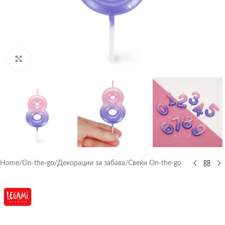
Click to enlarge
Home
/
On-the-go
/
Декорации за забава
/
Свеќи On-the-go