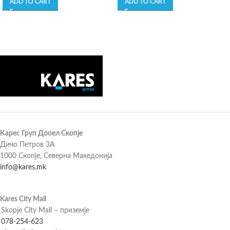
ADD TO CART
ADD TO CART
Карес Груп Дооел Скопје
Дичо Петров 3А
1000 Скопје, Северна Македонија
info@kares.mk
Kares City Mall
Skopje City Mall – приземје
078-254-623