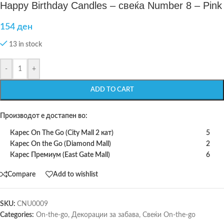
Happy Birthday Candles – свеќа Number 8 – Pink
154
ден
13 in stock
-
+
ADD TO CART
Производот е достапен во:
Карес On The Go (City Mall 2 кат)
5
Карес On the Go (Diamond Mall)
2
Карес Премиум (East Gate Mall)
6
Compare
Add to wishlist
SKU:
CNU0009
Categories:
On-the-go
,
Декорации за забава
,
Свеќи On-the-go