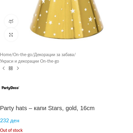
360 product view
Click to enlarge
Home
/
On-the-go
/
Декорации за забава
/
Украси и декорации On-the-go
Party hats – капи Stars, gold, 16cm
232
ден
Out of stock