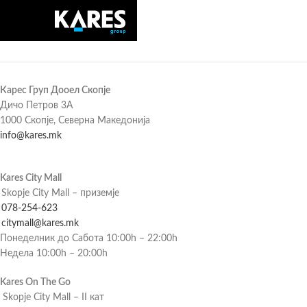
Карес Груп Дооел Скопје
Дичо Петров 3А
1000 Скопје, Северна Македонија
info@kares.mk
Kares City Mall
Skopje City Mall – приземје
078-254-623
citymall@kares.mk
Понеделник до Сабота 10:00h – 22:00h
Недела 10:00h – 20:00h
Kares On The Go
Skopje City Mall – II кат