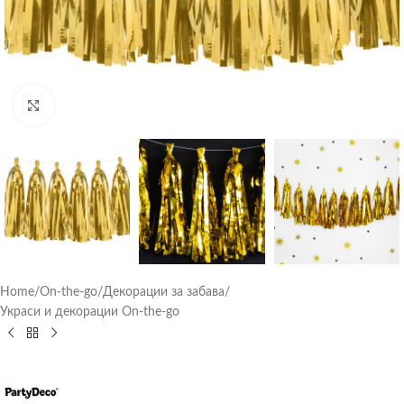
Click to enlarge
Home
/
On-the-go
/
Декорации за забава
/
Украси и декорации On-the-go