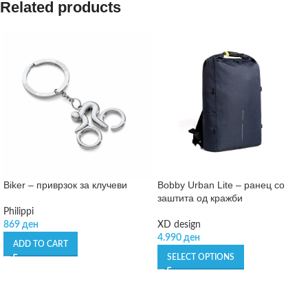
Related products
Biker – приврзок за клучеви
Bobby Urban Lite – ранец со
заштита од кражби
Philippi
869
ден
XD design
4.990
ден
ADD TO CART
SELECT OPTIONS