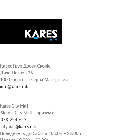
Карес Груп Дооел Скопје
Дичо Петров 3А
1000 Скопје, Северна Македонија
info@kares.mk
Kares City Mall
Skopje City Mall – приземје
078-254-623
citymall@kares.mk
Понеделник до Сабота 10:00h – 22:00h