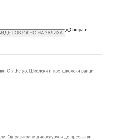
Compare
БИДЕ ПОВТОРНО НА ЗАЛИХА
чки On-the-go
,
Школски и претшколски ранци
ели. Од разиграни диносауруси до преслатки