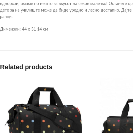
еднорози, имаме по нешто за вкусот на секое малечко! Останете о
дете за на училиште може да биде уредно и лесно достапно. Дајте 
ранци.
Димензии: 44 х 31 14 см
Related products