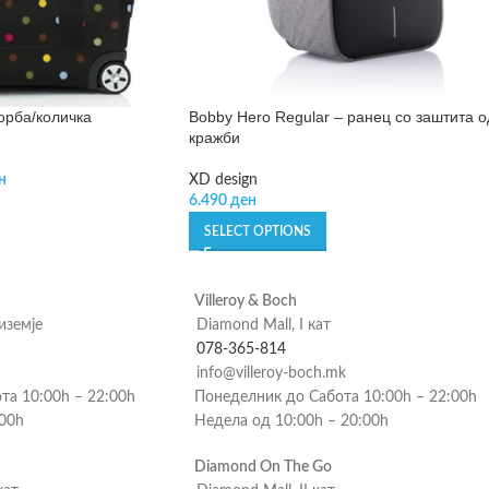
 торба/количка
Bobby Hero Regular – ранец со заштита о
кражби
н
XD design
6.490
ден
SELECT OPTIONS
Villeroy & Boch
риземје
Diamond Mall, I кат
078-365-814
info@villeroy-boch.mk
та 10:00h – 22:00h
Понеделник до Сабота 10:00h – 22:00h
:00h
Недела од 10:00h – 20:00h
Diamond On The Go