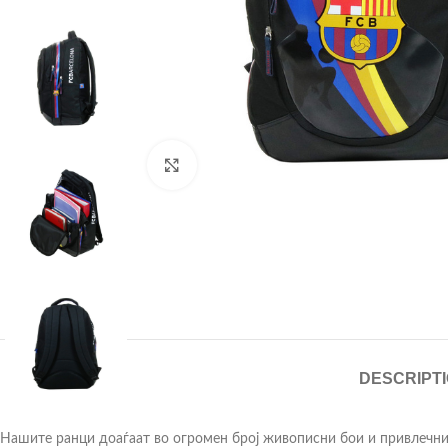
Click to enlarge
DESCRIPT
Нашите ранци доаѓаат во огромен број живописни бои и привлечни 