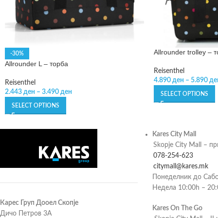
Allrounder trolley –
-30%
Allrounder L – торба
Reisenthel
4.890
ден
–
5.890
де
Reisenthel
2.443
ден
–
3.490
ден
SELECT OPTIONS
SELECT OPTIONS
Kares City Mall
Skopje City Mall – п
078-254-623
citymall@kares.mk
Понеделник до Сабо
Недела 10:00h – 20
Карес Груп Дооел Скопје
Kares On The Go
Дичо Петров 3А