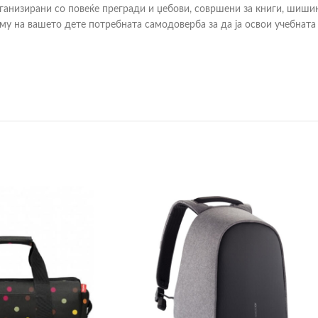
рганизирани со повеќе прегради и џебови, совршени за книги, шиши
му на вашето дете потребната самодоверба за да ја освои учебната