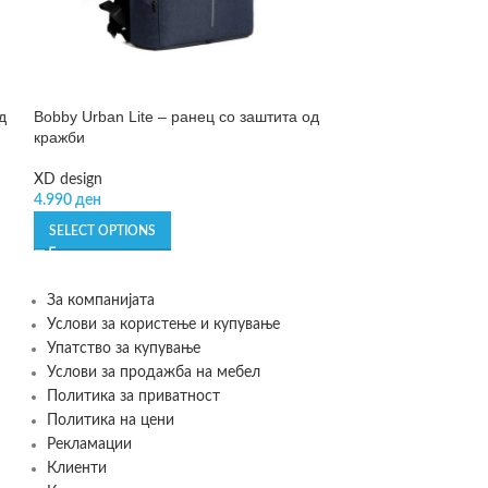
д
Bobby Urban Lite – ранец со заштита од
SOLD OUT
кражби
Carrybag frame 
XD design
Reisenthel
4.990
ден
3.449
ден
SELECT OPTIONS
READ MORE
За компанијата
Услови за користење и купување
Упатство за купување
Услови за продажба на мебел
Политика за приватност
Политика на цени
Рекламации
Клиенти