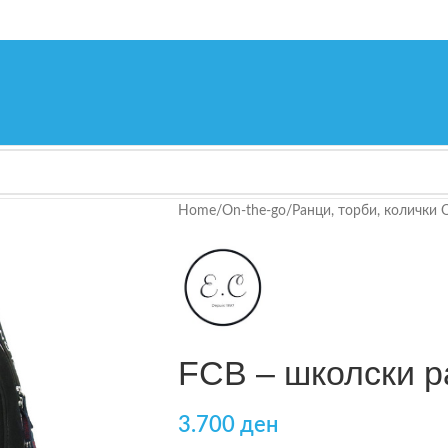
Home
/
On-the-go
/
Ранци, торби, колички 
FCB – школски р
3.700
ден