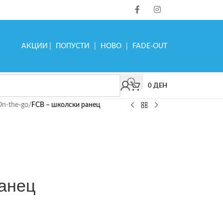
АКЦИИ
|
ПОПУСТИ
|
НОВО
|
FADE-OUT
0
ДЕН
On-the-go
/
FCB – школски ранец
анец