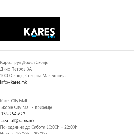
Карес Груп Дооел Скопје
Дичо Петров 3А
1000 Скопје, Северна Македонија
info@kares.mk
Kares City Mall
Skopje City Mall – приземје
078-254-623
citymall@kares.mk
Понеделник до Сабота 10:00h – 22:00h