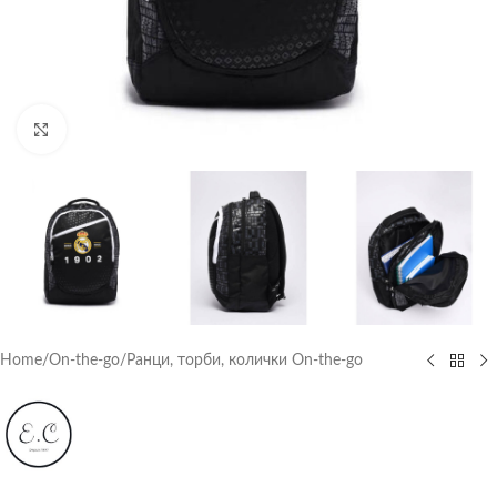
Click to enlarge
Home
/
On-the-go
/
Ранци, торби, колички On-the-go