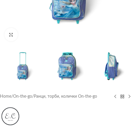
Click to enlarge
Home
/
On-the-go
/
Ранци, торби, колички On-the-go