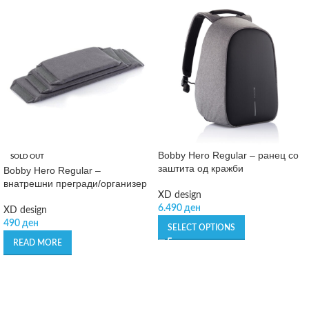
Bobby Hero Regular – ранец со
SOLD OUT
заштита од кражби
Bobby Hero Regular –
внатрешни прегради/организер
XD design
6.490
ден
XD design
490
ден
SELECT OPTIONS
READ MORE