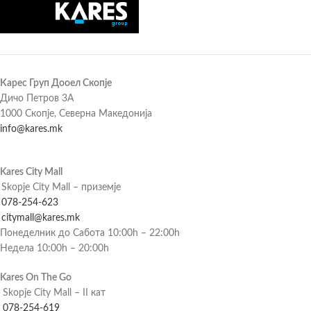
Карес Груп Дооел Скопје
Дичо Петров 3А
1000 Скопје, Северна Македонија
info@kares.mk
Kares City Mall
Skopje City Mall – приземје
078-254-623
citymall@kares.mk
Понеделник до Сабота 10:00h – 22:00h
Недела 10:00h – 20:00h
Kares On The Go
Skopje City Mall – II кат
078-254-619