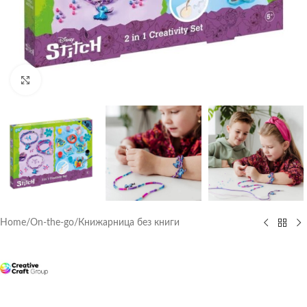
Click to enlarge
Home
/
On-the-go
/
Книжарница без книги