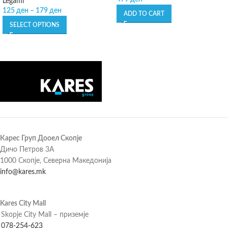
Legami
125
ден
–
179
ден
ADD TO CART
SELECT OPTIONS
Карес Груп Дооел Скопје
Дичо Петров 3А
1000 Скопје, Северна Македонија
info@kares.mk
Kares City Mall
Skopje City Mall – приземје
078-254-623