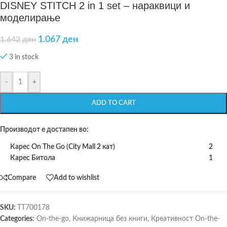
DISNEY STITCH 2 in 1 set – нараквици и
моделирање
1.067
ден
1.642
ден
3 in stock
-
+
ADD TO CART
Производот е достапен во:
Карес On The Go (City Mall 2 кат)
2
Карес Битола
1
Compare
Add to wishlist
SKU:
TT700178
Categories:
On-the-go
,
Книжарница без книги
,
Креативност On-the-