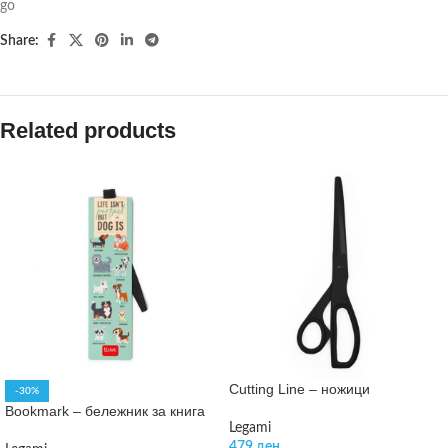
go
Share:
Related products
Cutting Line – ножици
-30%
Bookmark – бележник за книга
Legami
479
ден