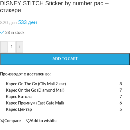
DISNEY STITCH Sticker by number pad –
стикери
533
ден
820
ден
38 in stock
-
+
ADD TO CART
Производот е достапен во:
Карес On The Go (City Mall 2 кат)
8
Карес On the Go (Diamond Mall)
7
Карес Битола
7
Карес Премиум (East Gate Mall)
6
Карес Центар
5
Compare
Add to wishlist