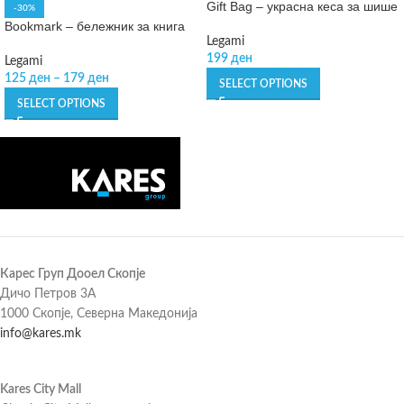
Gift Bag – украсна кеса за шише
-30%
Bookmark – бележник за книга
Legami
199
ден
Legami
125
ден
–
179
ден
SELECT OPTIONS
SELECT OPTIONS
Карес Груп Дооел Скопје
Дичо Петров 3А
1000 Скопје, Северна Македонија
info@kares.mk
Kares City Mall