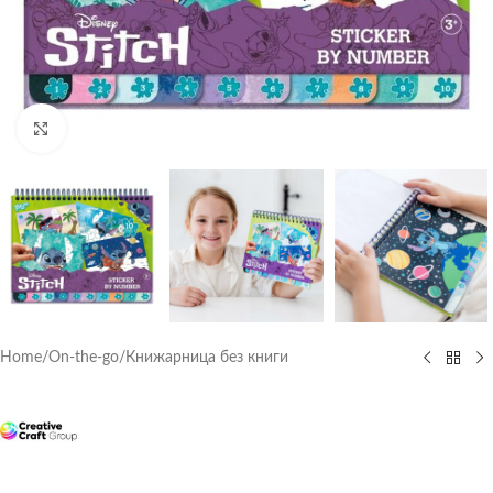
Click to enlarge
Home
/
On-the-go
/
Книжарница без книги