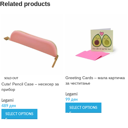
Related products
Greeting Cards – мала картичка
SOLD OUT
за честитање
Cute! Pencil Case – несесер за
прибор
Legami
99
ден
Legami
489
ден
SELECT OPTIONS
SELECT OPTIONS