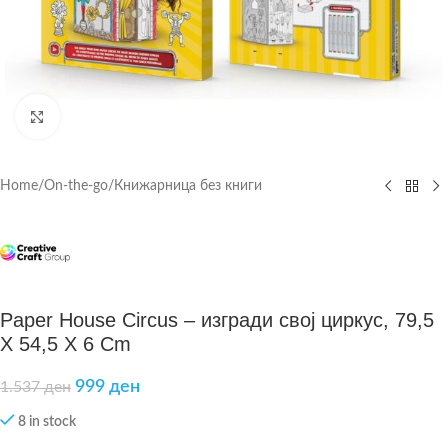
Click to enlarge
Home
/
On-the-go
/
Книжарница без книги
Paper House Circus – изгради свој циркус, 79,5
X 54,5 X 6 Cm
999
ден
1.537
ден
8 in stock