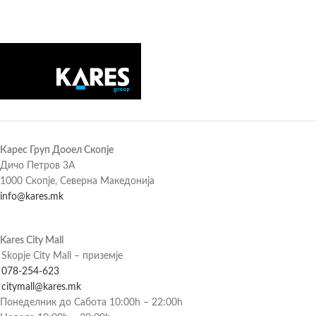
Карес Груп Дооел Скопје
Дичо Петров 3А
1000 Скопје, Северна Македонија
info@kares.mk
Kares City Mall
Skopje City Mall – приземје
078-254-623
citymall@kares.mk
Понеделник до Сабота 10:00h – 22:00h