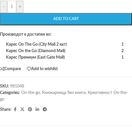
-
+
ADD TO CART
Производот е достапен во:
Карес On The Go (City Mall 2 кат)
1
Карес On the Go (Diamond Mall)
2
Карес Премиум (East Gate Mall)
1
Compare
Add to wishlist
SKU:
981048
Categories:
On-the-go
,
Книжарница без книги
,
Креативност On-the-
go
Share: