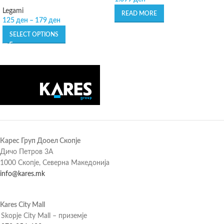
Legami
READ MORE
125
ден
–
179
ден
SELECT OPTIONS
Карес Груп Дооел Скопје
Дичо Петров 3А
1000 Скопје, Северна Македонија
info@kares.mk
Kares City Mall
Skopje City Mall – приземје