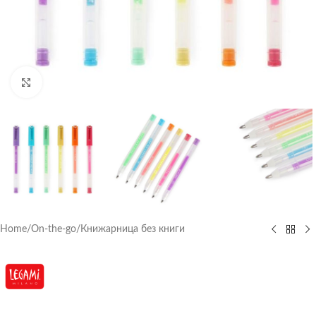
Click to enlarge
Home
/
On-the-go
/
Книжарница без книги