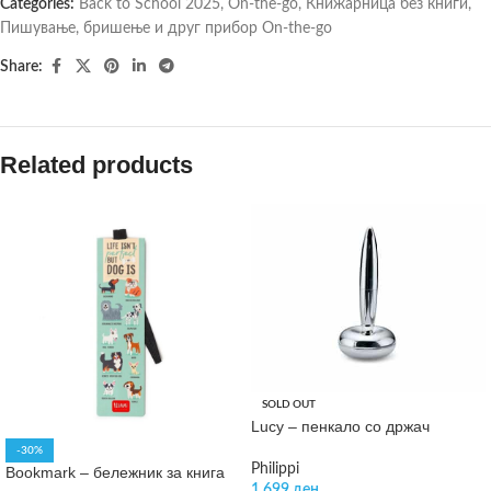
Categories:
Back to School 2025
,
On-the-go
,
Книжарница без книги
,
Пишување, бришење и друг прибор On-the-go
Share:
Related products
SOLD OUT
Lucy – пенкало со држач
-30%
Philippi
Bookmark – бележник за книга
1.699
ден