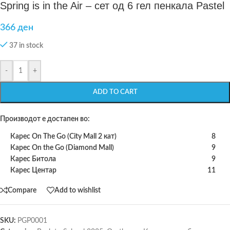
Spring is in the Air – сет од 6 гел пенкала Pastel
366
ден
37 in stock
-
+
ADD TO CART
Производот е достапен во:
Карес On The Go (City Mall 2 кат)
8
Карес On the Go (Diamond Mall)
9
Карес Битола
9
Карес Центар
11
Compare
Add to wishlist
SKU:
PGP0001