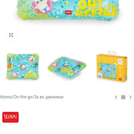
Click to enlarge
Home
/
On-the-go
/
За во движење