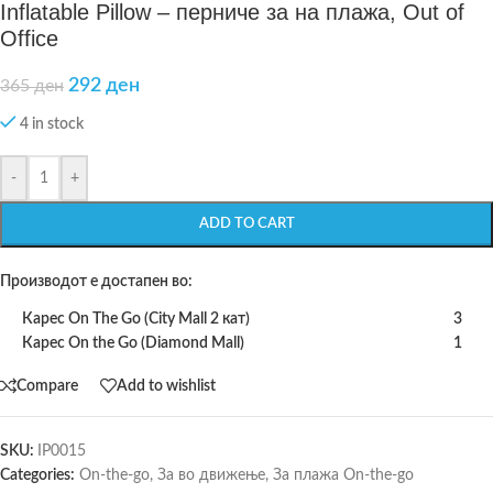
Inflatable Pillow – перниче за на плажа, Out of
Office
292
ден
365
ден
4 in stock
-
+
ADD TO CART
Производот е достапен во:
Карес On The Go (City Mall 2 кат)
3
Карес On the Go (Diamond Mall)
1
Compare
Add to wishlist
SKU:
IP0015
Categories:
On-the-go
,
За во движење
,
За плажа On-the-go