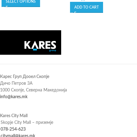
SELECT OPTIONS
ADD TO CART
Карес Груп Дооел Скопје
Дичо Петров 3А
1000 Скопје, Северна Македонија
info@kares.mk
Kares City Mall
Skopje City Mall – приземје
078-254-623
citymall@kares.mk