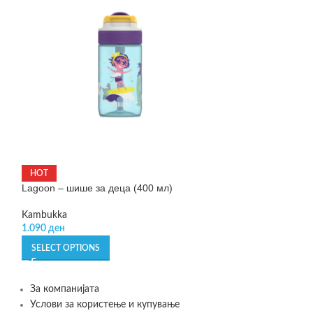
Leo – преносна 
HOT
Lagoon – шише за деца (400 мл)
BergHOFF
599
ден
Kambukka
1.090
ден
ADD TO CART
SELECT OPTIONS
За компанијата
Услови за користење и купување