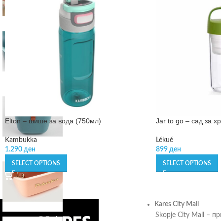
Elton – шише за вода (750мл)
Jar to go – сад за х
Kambukka
Lékué
1.290
ден
899
ден
SELECT OPTIONS
SELECT OPTIONS
Kares City Mall
Skopje City Mall – п