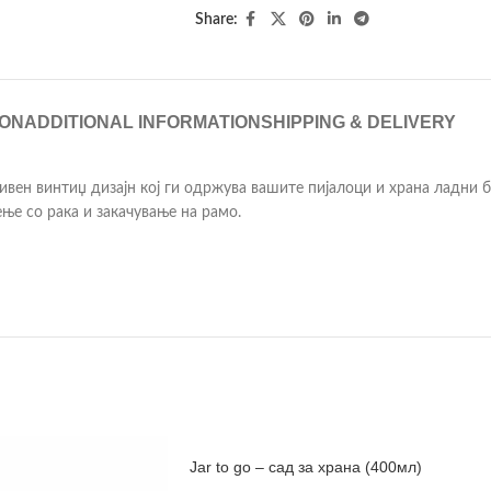
Share:
ION
ADDITIONAL INFORMATION
SHIPPING & DELIVERY
тивен винтиџ дизајн кој ги одржува вашите пијалоци и храна ладни б
ње со рака и закачување на рамо.
Jar to go – сад за храна (400мл)