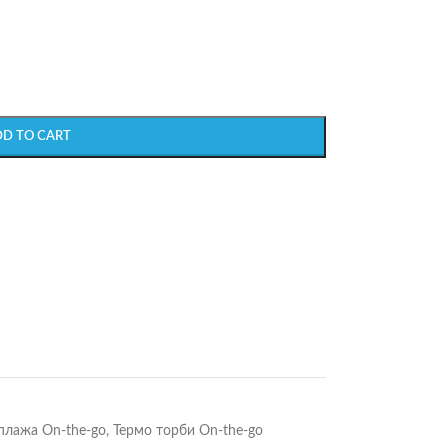
DD TO CART
плажа On-the-go
,
Термо торби On-the-go