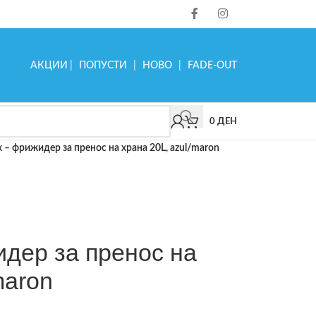
АКЦИИ
|
ПОПУСТИ
|
НОВО
|
FADE-OUT
0
ДЕН
x – фрижидер за пренос на храна 20L, azul/maron
идер за пренос на
maron