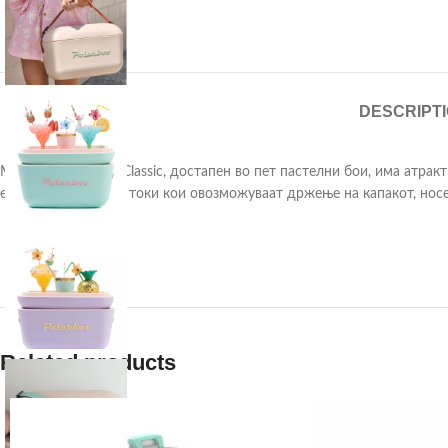
DESCRIPT
Моделот Polarbox Classic, достапен во пет пастелни бои, има атрак
е со две странични токи кои овозможуваат држење на капакот, носе
Related products