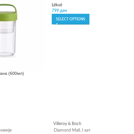
Lékué
799
ден
SELECT OPTIONS
рана (600мл)
Villeroy & Boch
риземје
Diamond Mall, I кат