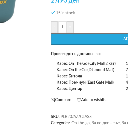
2.490
ден
15 in stock
-
+
A
Производот е достапен во:
Карес On The Go (City Mall 2 кат)
1
Карес On the Go (Diamond Mall)
7
Карес Битола
1
Карес Премиум (East Gate Mall)
4
Карес Центар
2
Compare
Add to wishlist
SKU:
PLB20/AZ/CLASS
Categories:
On-the-go
,
За во движење
,
За 