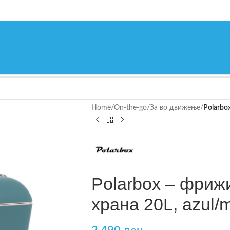
Home
/
On-the-go
/
За во движење
/
Polarbo
Polarbox – фриж
храна 20L, azul/