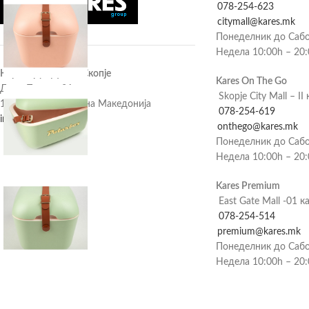
078-254-623
citymall@kares.mk
Понеделник до Сабо
Недела 10:00h – 20
Карес Груп Дооел Скопје
Kares On The Go
Дичо Петров 3А
Skopje City Mall – II 
1000 Скопје, Северна Македонија
078-254-619
info@kares.mk
onthego@kares.mk
Понеделник до Сабо
Недела 10:00h – 20
Kares Premium
East Gate Mall -01 к
078-254-514
premium@kares.mk
Понеделник до Сабо
Недела 10:00h – 20