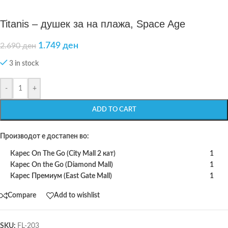
Titanis – душек за на плажа, Space Age
1.749
ден
2.690
ден
3 in stock
-
+
ADD TO CART
Производот е достапен во:
Карес On The Go (City Mall 2 кат)
1
Карес On the Go (Diamond Mall)
1
Карес Премиум (East Gate Mall)
1
Compare
Add to wishlist
SKU:
FL-203