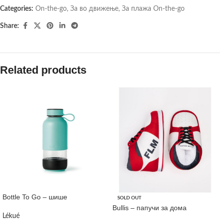
Categories:
On-the-go
,
За во движење
,
За плажа On-the-go
Share:
Related products
Bottle To Go – шише
SOLD OUT
Bullis – папучи за дома
Lékué