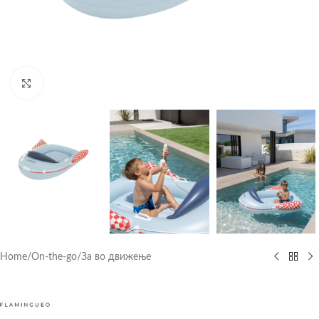
Click to enlarge
Home
/
On-the-go
/
За во движење