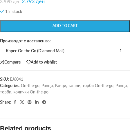
2.793
ден
3.990
ден
1 in stock
ADD TO CART
Производот е достапен во:
Карес On the Go (Diamond Mall)
1
Compare
Add to wishlist
SKU:
EJ6041
Categories:
On-the-go
,
Ранци
,
Ранци, ташни, торби On-the-go
,
Ранци,
торби, колички On-the-go
Share:
Related products