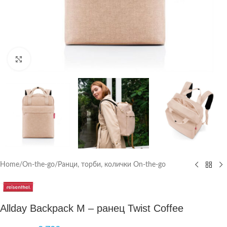
Click to enlarge
Home
/
On-the-go
/
Ранци, торби, колички On-the-go
Allday Backpack M – ранец Twist Coffee