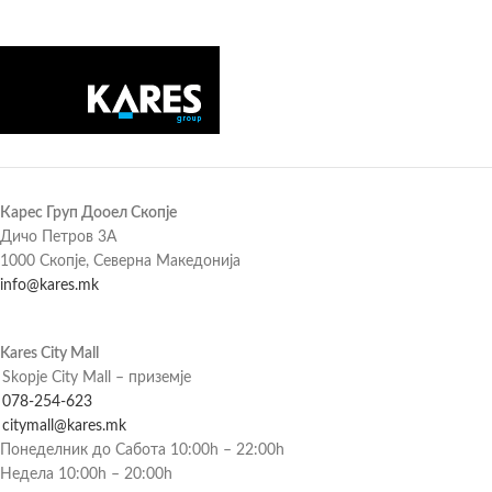
Карес Груп Дооел Скопје
Дичо Петров 3А
1000 Скопје, Северна Македонија
info@kares.mk
Kares City Mall
Skopje City Mall – приземје
078-254-623
citymall@kares.mk
Понеделник до Сабота 10:00h – 22:00h
Недела 10:00h – 20:00h