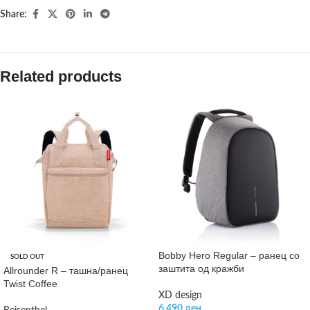
Share:
Related products
Bobby Hero Regular – ранец со
SOLD OUT
заштита од кражби
Allrounder R – ташна/ранец
Twist Coffee
XD design
6.490
ден