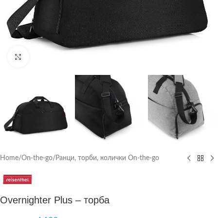
Click to enlarge
Home
/
On-the-go
/
Ранци, торби, колички On-the-go
Overnighter Plus – торба