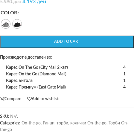
4.193
ден
5.990
ден
COLOR
ADD TO CART
Производот е достапен во:
Карес On The Go (City Mall 2 кат)
4
Карес On the Go (Diamond Mall)
1
Карес Битола
1
Карес Премиум (East Gate Mall)
4
Compare
Add to wishlist
SKU:
N/A
Categories:
On-the-go
,
Ранци, торби, колички On-the-go
,
Торби On-
the-go