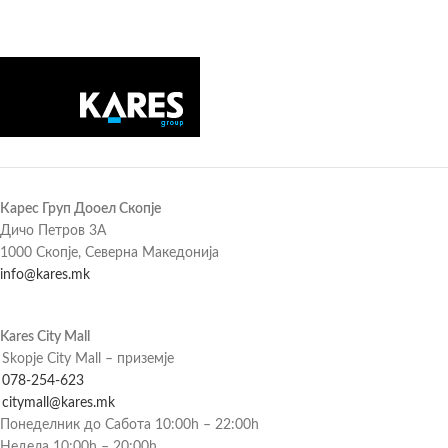
Карес Груп Дооел Скопје
Дичо Петров 3А
1000 Скопје, Северна Македонија
info@kares.mk
Kares City Mall
Skopje City Mall – приземје
078-254-623
citymall@kares.mk
Понеделник до Сабота 10:00h – 22:00h
Недела 10:00h – 20:00h