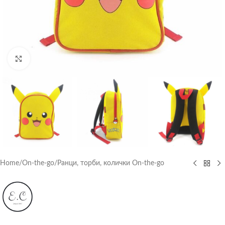
Click to enlarge
Home
/
On-the-go
/
Ранци, торби, колички On-the-go