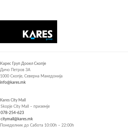
Карес Груп Дооел Скопје
Дичо Петров 3А
1000 Скопје, Северна Македонија
info@kares.mk
Kares City Mall
Skopje City Mall – приземје
078-254-623
citymall@kares.mk
Понеделник до Сабота 10:00h – 22:00h