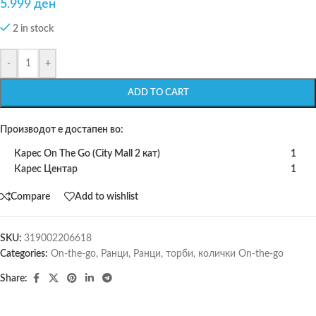
5.999
ден
2 in stock
-
+
ADD TO CART
Производот е достапен во:
Карес On The Go (City Mall 2 кат)
1
Карес Центар
1
Compare
Add to wishlist
SKU:
319002206618
Categories:
On-the-go
,
Ранци
,
Ранци, торби, колички On-the-go
Share: