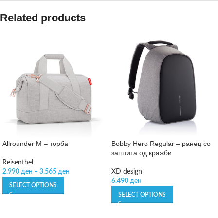
Related products
Allrounder M – торба
Bobby Hero Regular – ранец со
заштита од кражби
Reisenthel
2.990
ден
–
3.565
ден
XD design
6.490
ден
SELECT OPTIONS
SELECT OPTIONS