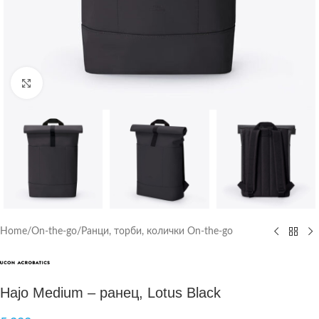
Click to enlarge
Home
/
On-the-go
/
Ранци, торби, колички On-the-go
Hajo Medium – ранец, Lotus Black