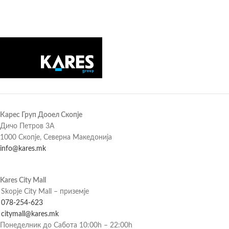
Карес Груп Дооел Скопје
Дичо Петров 3А
1000 Скопје, Северна Македонија
info@kares.mk
Kares City Mall
Skopje City Mall – приземје
078-254-623
citymall@kares.mk
Понеделник до Сабота 10:00h – 22:00h