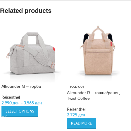
Related products
Allrounder M – торба
SOLD OUT
Allrounder R – ташна/ранец
Reisenthel
Twist Coffee
2.990
ден
–
3.565
ден
Reisenthel
SELECT OPTIONS
3.725
ден
READ MORE