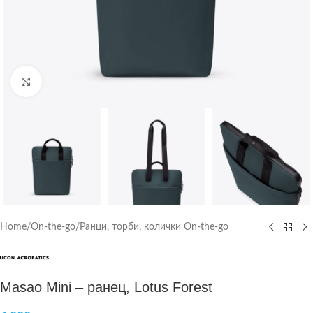
Click to enlarge
Home
/
On-the-go
/
Ранци, торби, колички On-the-go
Masao Mini – ранец, Lotus Forest