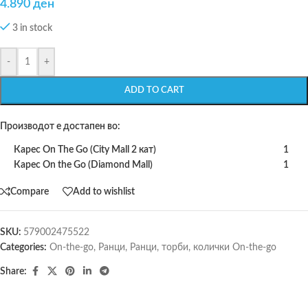
4.890
ден
3 in stock
-
+
ADD TO CART
Производот е достапен во:
Карес On The Go (City Mall 2 кат)
1
Карес On the Go (Diamond Mall)
1
Compare
Add to wishlist
SKU:
579002475522
Categories:
On-the-go
,
Ранци
,
Ранци, торби, колички On-the-go
Share: