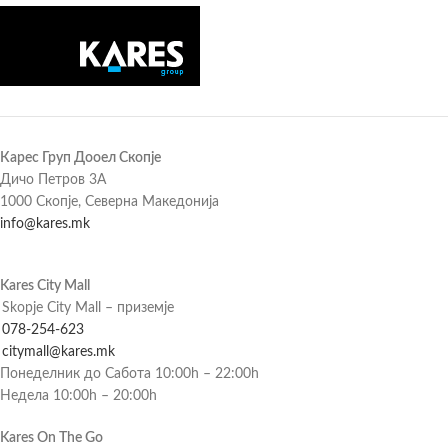
Карес Груп Дооел Скопје
Дичо Петров 3А
1000 Скопје, Северна Македонија
info@kares.mk
Kares City Mall
Skopje City Mall – приземје
078-254-623
citymall@kares.mk
Понеделник до Сабота 10:00h – 22:00h
Недела 10:00h – 20:00h
Kares On The Go