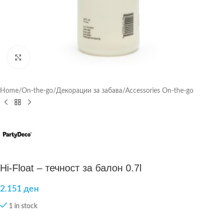
Click to enlarge
Home
/
On-the-go
/
Декорации за забава
/
Accessories On-the-go
Hi-Float – течност за балон 0.7l
2.151
ден
1 in stock