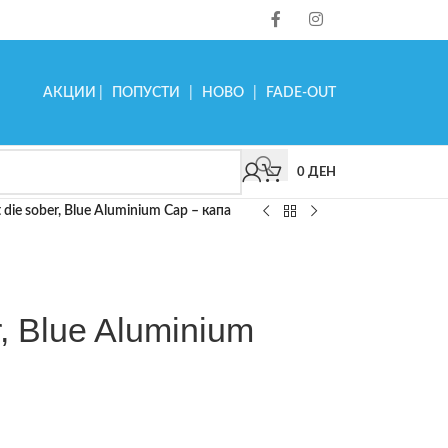
АКЦИИ
|
ПОПУСТИ
|
НОВО
|
FADE-OUT
0
ДЕН
ot die sober, Blue Aluminium Cap – капа
er, Blue Aluminium