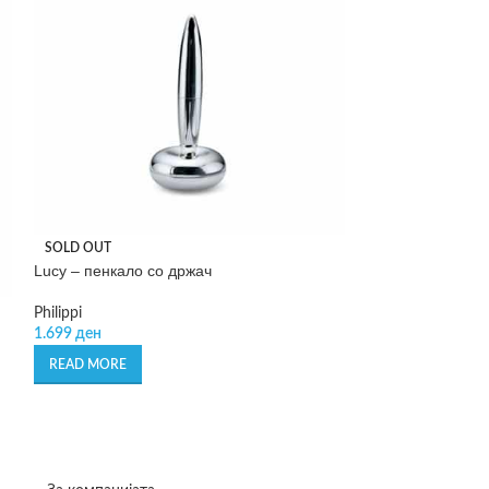
SOLD OUT
Lucy – пенкало со држач
SOLD OUT
Philippi
Paulis – папучи 
1.699
ден
READ MORE
Flamingueo
1.590
ден
READ MORE