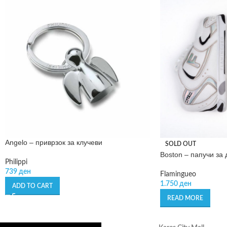
Angelo – приврзок за клучеви
SOLD OUT
Boston – папучи за
Philippi
739
ден
Flamingueo
1.750
ден
ADD TO CART
READ MORE