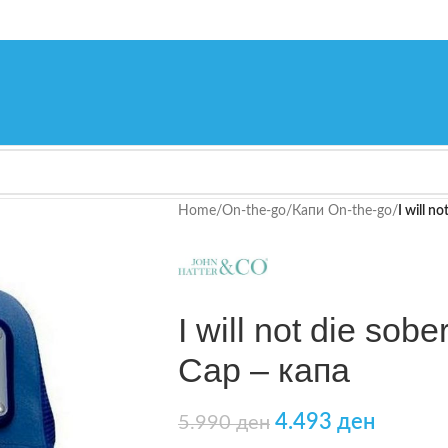
Home
/
On-the-go
/
Капи On-the-go
/
I will n
I will not die sob
Cap – капа
4.493
ден
5.990
ден