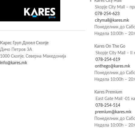
Kares City Mall
Skopje City Mall – п
078-254-623
citymall@kares.mk
Понеделник до Сабо
Недела 10:00h – 20
Карес Груп Дооел Скопје
Kares On The Go
Дичо Петров 3А
Skopje City Mall – II 
1000 Скопје, Северна Македонија
078-254-619
info@kares.mk
onthego@kares.mk
Понеделник до Сабо
Недела 10:00h – 20
Kares Premium
East Gate Mall -01 к
078-254-514
premium@kares.mk
Понеделник до Сабо
Недела 10:00h – 20