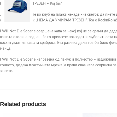
НЕМА ДА УМРАМ ТРЕЗЕН – Кој би?
Замислете да седите во клуб на плажа некаде низ светот, да пиете
едноставно пишува: „НЕМА ДА УМИРАМ ТРЕЗЕН“. Тоа е RocknRolla! 
I Will Not Die Sober е совршена капа за некој кој не се срами да дад
вашата околина веднаш ќе го привлече погледот и љубопитноста на 
восхитуваат на вашата храброст. Без разлика дали тоа би било фе
маица.
I Will Not Die Sober е направена од памук и полиестер – издржливи
сонцето, додека пластичната мрежа ја прави оваа капа совршена з
за сите.
Related products