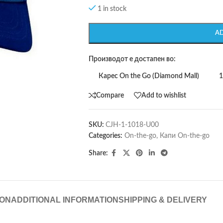
1 in stock
A
Производот е достапен во:
Карес On the Go (Diamond Mall)
1
Compare
Add to wishlist
SKU:
CJH-1-1018-U00
Categories:
On-the-go
,
Капи On-the-go
Share:
ION
ADDITIONAL INFORMATION
SHIPPING & DELIVERY