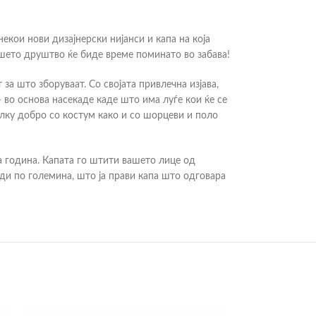
екои нови дизајнерски нијанси и капа на која
шето друштво ќе биде време поминато во забава!
т за што зборуваат. Со својата привлечна изјава,
во основа насекаде каде што има луѓе кои ќе се
олку добро со костум како и со шорцеви и поло
та година. Капата го штити вашето лице од
ди по големина, што ја прави капа што одговара