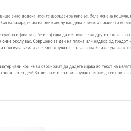
 шише вино додека носите шорцеви за капење, бела ленена кошула, н
Сигнализирајте им на оние околу вас дека времето поминато во ва
е храбра изјава за себе и кој сака да им покаже на другите дека знаа
оние околу вас. Совршено за ден на плажа или надвор од градот – 
нси облекување или лежерно дружење – оваа капа ќе изгледа исто т
 материјали кои ќе ви овозможат да дадете изјава во текот на цела
а топол летен ден! Затворањето со прилепување може да се прилаго