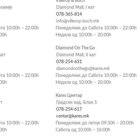
Villeroy & Boch
риземје
Diamond Mall, I кат
078-365-814
info@villeroy-boch.mk
та 10:00h – 22:00h
Понеделник до Сабота 10:00h – 22:00h
:00h
Недела од 10:00h – 20:00h
Diamond On The Go
кат
Diamond Mall, II кат
078-254-631
diamondonthego@kares.mk
та 10:00h – 22:00h
Понеделник до Сабота 10:00h – 22:00h
:00h
Недела од 10:00h – 20:00h
Kares Центар
ат
Градски ѕид, Блок 5
078-254-617
centar@kares.mk
та 10:00h – 22:00h
Понеделник до петок 09:30h – 20:00h
:00h
Сабота од 10:00h – 16:00h