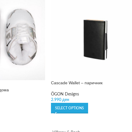
Cascade Wallet – паричник
 дома
ÖGON Designs
2.990
ден
SELECT OPTIONS